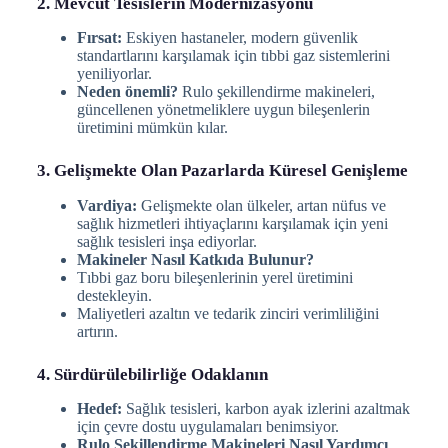
2. Mevcut Tesislerin Modernizasyonu
Fırsat:
Eskiyen hastaneler, modern güvenlik
standartlarını karşılamak için tıbbi gaz sistemlerini
yeniliyorlar.
Neden önemli?
Rulo şekillendirme makineleri,
güncellenen yönetmeliklere uygun bileşenlerin
üretimini mümkün kılar.
3. Gelişmekte Olan Pazarlarda Küresel Genişleme
Vardiya:
Gelişmekte olan ülkeler, artan nüfus ve
sağlık hizmetleri ihtiyaçlarını karşılamak için yeni
sağlık tesisleri inşa ediyorlar.
Makineler Nasıl Katkıda Bulunur?
Tıbbi gaz boru bileşenlerinin yerel üretimini
destekleyin.
Maliyetleri azaltın ve tedarik zinciri verimliliğini
artırın.
4. Sürdürülebilirliğe Odaklanın
Hedef:
Sağlık tesisleri, karbon ayak izlerini azaltmak
için çevre dostu uygulamaları benimsiyor.
Rulo Şekillendirme Makineleri Nasıl Yardımcı