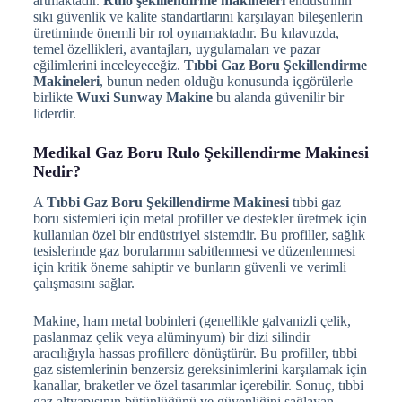
artmaktadır.
Rulo şekillendirme makineleri
endüstrinin
sıkı güvenlik ve kalite standartlarını karşılayan bileşenlerin
üretiminde önemli bir rol oynamaktadır. Bu kılavuzda,
temel özellikleri, avantajları, uygulamaları ve pazar
eğilimlerini inceleyeceğiz.
Tıbbi Gaz Boru Şekillendirme
Makineleri
, bunun neden olduğu konusunda içgörülerle
birlikte
Wuxi Sunway Makine
bu alanda güvenilir bir
liderdir.
Medikal Gaz Boru Rulo Şekillendirme Makinesi
Nedir?
A
Tıbbi Gaz Boru Şekillendirme Makinesi
tıbbi gaz
boru sistemleri için metal profiller ve destekler üretmek için
kullanılan özel bir endüstriyel sistemdir. Bu profiller, sağlık
tesislerinde gaz borularının sabitlenmesi ve düzenlenmesi
için kritik öneme sahiptir ve bunların güvenli ve verimli
çalışmasını sağlar.
Makine, ham metal bobinleri (genellikle galvanizli çelik,
paslanmaz çelik veya alüminyum) bir dizi silindir
aracılığıyla hassas profillere dönüştürür. Bu profiller, tıbbi
gaz sistemlerinin benzersiz gereksinimlerini karşılamak için
kanallar, braketler ve özel tasarımlar içerebilir. Sonuç, tıbbi
gaz altyapısının bütünlüğünü ve güvenliğini sağlayan,