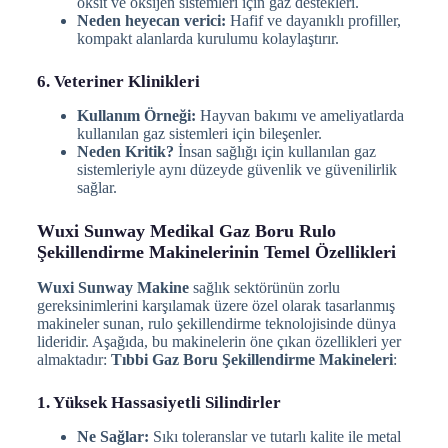
oksit ve oksijen sistemleri için gaz destekleri.
Neden heyecan verici:
Hafif ve dayanıklı profiller,
kompakt alanlarda kurulumu kolaylaştırır.
6. Veteriner Klinikleri
Kullanım Örneği:
Hayvan bakımı ve ameliyatlarda
kullanılan gaz sistemleri için bileşenler.
Neden Kritik?
İnsan sağlığı için kullanılan gaz
sistemleriyle aynı düzeyde güvenlik ve güvenilirlik
sağlar.
Wuxi Sunway Medikal Gaz Boru Rulo
Şekillendirme Makinelerinin Temel Özellikleri
Wuxi Sunway Makine
sağlık sektörünün zorlu
gereksinimlerini karşılamak üzere özel olarak tasarlanmış
makineler sunan, rulo şekillendirme teknolojisinde dünya
lideridir. Aşağıda, bu makinelerin öne çıkan özellikleri yer
almaktadır:
Tıbbi Gaz Boru Şekillendirme Makineleri
:
1. Yüksek Hassasiyetli Silindirler
Ne Sağlar:
Sıkı toleranslar ve tutarlı kalite ile metal