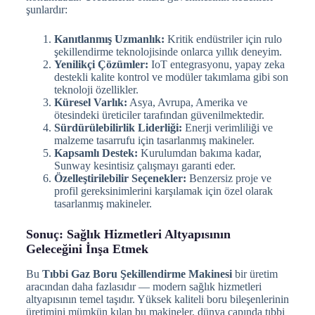
şunlardır:
Kanıtlanmış Uzmanlık:
Kritik endüstriler için rulo
şekillendirme teknolojisinde onlarca yıllık deneyim.
Yenilikçi Çözümler:
IoT entegrasyonu, yapay zeka
destekli kalite kontrol ve modüler takımlama gibi son
teknoloji özellikler.
Küresel Varlık:
Asya, Avrupa, Amerika ve
ötesindeki üreticiler tarafından güvenilmektedir.
Sürdürülebilirlik Liderliği:
Enerji verimliliği ve
malzeme tasarrufu için tasarlanmış makineler.
Kapsamlı Destek:
Kurulumdan bakıma kadar,
Sunway kesintisiz çalışmayı garanti eder.
Özelleştirilebilir Seçenekler:
Benzersiz proje ve
profil gereksinimlerini karşılamak için özel olarak
tasarlanmış makineler.
Sonuç: Sağlık Hizmetleri Altyapısının
Geleceğini İnşa Etmek
Bu
Tıbbi Gaz Boru Şekillendirme Makinesi
bir üretim
aracından daha fazlasıdır — modern sağlık hizmetleri
altyapısının temel taşıdır. Yüksek kaliteli boru bileşenlerinin
üretimini mümkün kılan bu makineler, dünya çapında tıbbi