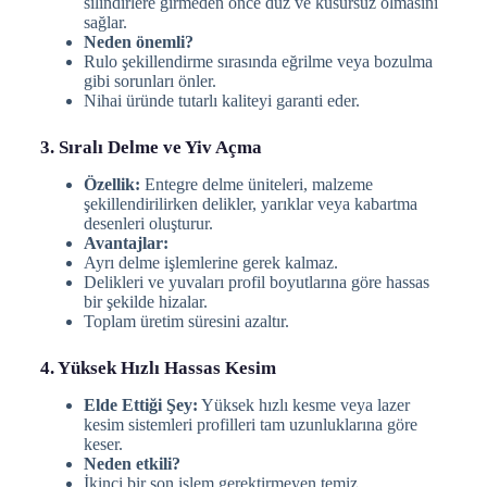
silindirlere girmeden önce düz ve kusursuz olmasını
sağlar.
Neden önemli?
Rulo şekillendirme sırasında eğrilme veya bozulma
gibi sorunları önler.
Nihai üründe tutarlı kaliteyi garanti eder.
3. Sıralı Delme ve Yiv Açma
Özellik:
Entegre delme üniteleri, malzeme
şekillendirilirken delikler, yarıklar veya kabartma
desenleri oluşturur.
Avantajlar:
Ayrı delme işlemlerine gerek kalmaz.
Delikleri ve yuvaları profil boyutlarına göre hassas
bir şekilde hizalar.
Toplam üretim süresini azaltır.
4. Yüksek Hızlı Hassas Kesim
Elde Ettiği Şey:
Yüksek hızlı kesme veya lazer
kesim sistemleri profilleri tam uzunluklarına göre
keser.
Neden etkili?
İkinci bir son işlem gerektirmeyen temiz,