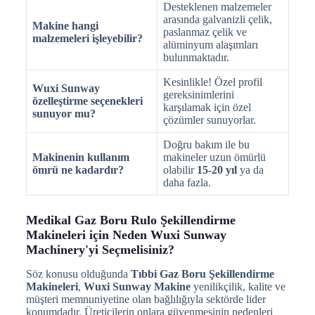
Desteklenen malzemeler
arasında galvanizli çelik,
Makine hangi
paslanmaz çelik ve
malzemeleri işleyebilir?
alüminyum alaşımları
bulunmaktadır.
Kesinlikle! Özel profil
Wuxi Sunway
gereksinimlerini
özelleştirme seçenekleri
karşılamak için özel
sunuyor mu?
çözümler sunuyorlar.
Doğru bakım ile bu
Makinenin kullanım
makineler uzun ömürlü
ömrü ne kadardır?
olabilir
15-20 yıl
ya da
daha fazla.
Medikal Gaz Boru Rulo Şekillendirme
Makineleri için Neden Wuxi Sunway
Machinery'yi Seçmelisiniz?
Söz konusu olduğunda
Tıbbi Gaz Boru Şekillendirme
Makineleri
,
Wuxi Sunway Makine
yenilikçilik, kalite ve
müşteri memnuniyetine olan bağlılığıyla sektörde lider
konumdadır. Üreticilerin onlara güvenmesinin nedenleri