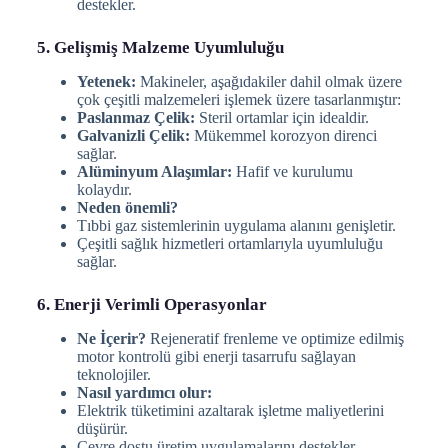
destekler.
5. Gelişmiş Malzeme Uyumluluğu
Yetenek:
Makineler, aşağıdakiler dahil olmak üzere
çok çeşitli malzemeleri işlemek üzere tasarlanmıştır:
Paslanmaz Çelik:
Steril ortamlar için idealdir.
Galvanizli Çelik:
Mükemmel korozyon direnci
sağlar.
Alüminyum Alaşımlar:
Hafif ve kurulumu
kolaydır.
Neden önemli?
Tıbbi gaz sistemlerinin uygulama alanını genişletir.
Çeşitli sağlık hizmetleri ortamlarıyla uyumluluğu
sağlar.
6. Enerji Verimli Operasyonlar
Ne İçerir?
Rejeneratif frenleme ve optimize edilmiş
motor kontrolü gibi enerji tasarrufu sağlayan
teknolojiler.
Nasıl yardımcı olur:
Elektrik tüketimini azaltarak işletme maliyetlerini
düşürür.
Çevre dostu üretim uygulamalarını destekler.