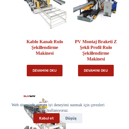
Kablo Kanalı Rulo
PV Montaj Braketi Z
Şekillendirme
Şekli Profil Rulo
Makinesi
Şekillendirme
Makinesi
DEVAMINI OKU
DEVAMINI OKU
Web sitemizde size en iyi deneyimi sunmak için çerezleri
kullanıyoruz.
Kabul et
Düşüş