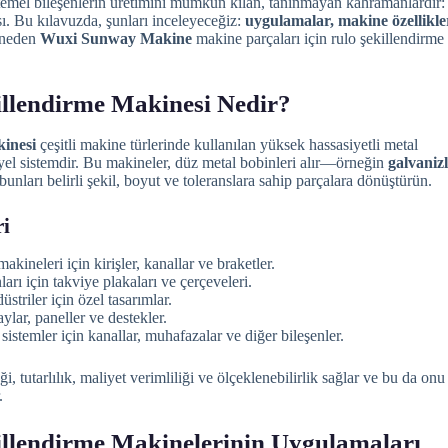
 temel bileşenlerin üretimini mümkün kılan, tanınmayan kahramanlardır:
sı. Bu kılavuzda, şunları inceleyeceğiz:
uygulamalar, makine özellikler
 neden
Wuxi Sunway Makine
makine parçaları için rulo şekillendirme
illendirme Makinesi Nedir?
inesi
çeşitli makine türlerinde kullanılan yüksek hassasiyetli metal
riyel sistemdir. Bu makineler, düz metal bobinleri alır—örneğin
galvanizl
unları belirli şekil, boyut ve toleranslara sahip parçalara dönüştürün.
ri
akineleri için kirişler, kanallar ve braketler.
arı için takviye plakaları ve çerçeveleri.
striler için özel tasarımlar.
aylar, paneller ve destekler.
sistemler için kanallar, muhafazalar ve diğer bileşenler.
, tutarlılık, maliyet verimliliği ve ölçeklenebilirlik sağlar ve bu da onu
.
illendirme Makinelerinin Uygulamaları