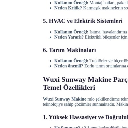
Kullanım Örneği:
Montaj hatları, paketl
Neden Kritik?
Karmaşık makinelerin sor
5. HVAC ve Elektrik Sistemleri
Kullanım Örneği:
Isıtma, havalandırma v
Neden Yararlı?
Elektrikli bileşenler içi
6. Tarım Makinaları
Kullanım Örneği:
Traktörler ve biçerdöve
Neden önemli?
Zorlu tarım ortamlarına 
Wuxi Sunway Makine Parçal
Temel Özellikleri
Wuxi Sunway Makine
rulo şekillendirme tekn
teknolojiye sahip çözümler sunmaktadır. Makinel
1. Yüksek Hassasiyet ve Doğrulu
Ne Sunuyor?
±0,1 mm kadar düşük boyut