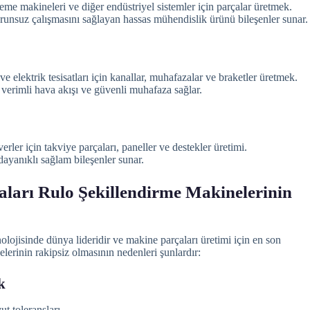
eme makineleri ve diğer endüstriyel sistemler için parçalar üretmek.
unsuz çalışmasını sağlayan hassas mühendislik ürünü bileşenler sunar.
e elektrik tesisatları için kanallar, muhafazalar ve braketler üretmek.
n verimli hava akışı ve güvenli muhafaza sağlar.
rler için takviye parçaları, paneller ve destekler üretimi.
dayanıklı sağlam bileşenler sunar.
arı Rulo Şekillendirme Makinelerinin
olojisinde dünya lideridir ve makine parçaları üretimi için en son
erinin rakipsiz olmasının nedenleri şunlardır:
k
 toleransları.