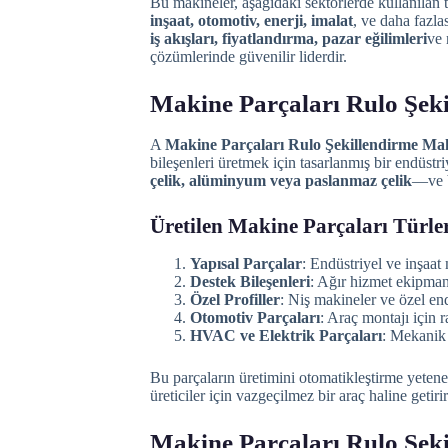
Bu makineler, aşağıdaki sektörlerde kullanılan
inşaat, otomotiv, enerji, imalat
, ve daha fazla
iş akışları, fiyatlandırma, pazar eğilimleri
ve
çözümlerinde güvenilir liderdir.
Makine Parçaları Rulo Şek
A
Makine Parçaları Rulo Şekillendirme Mak
bileşenleri üretmek için tasarlanmış bir endüst
çelik, alüminyum veya paslanmaz çelik
—ve b
Üretilen Makine Parçaları Türle
Yapısal Parçalar
: Endüstriyel ve inşaat m
Destek Bileşenleri
: Ağır hizmet ekipmanl
Özel Profiller
: Niş makineler ve özel endü
Otomotiv Parçaları
: Araç montajı için r
HVAC ve Elektrik Parçaları
: Mekanik 
Bu parçaların üretimini otomatikleştirme yeteneği
üreticiler için vazgeçilmez bir araç haline getirir
Makine Parçaları Rulo Şek