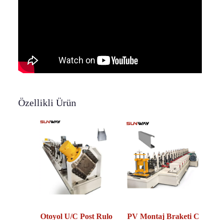
Özellikli Ürün
Otoyol U/C Post Rulo
PV Montaj Braketi C