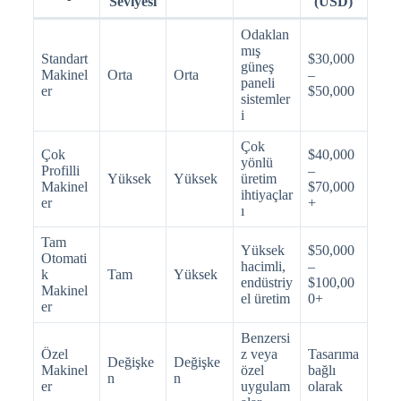
Seviyesi
(USD)
Odaklan
mış
Standart
$30,000
güneş
Makinel
Orta
Orta
–
paneli
er
$50,000
sistemler
i
Çok
Çok
$40,000
yönlü
Profilli
–
Yüksek
Yüksek
üretim
Makinel
$70,000
ihtiyaçlar
er
+
ı
Tam
Yüksek
$50,000
Otomati
hacimli,
–
k
Tam
Yüksek
endüstriy
$100,00
Makinel
el üretim
0+
er
Benzersi
Özel
z veya
Tasarıma
Değişke
Değişke
Makinel
özel
bağlı
n
n
er
uygulam
olarak