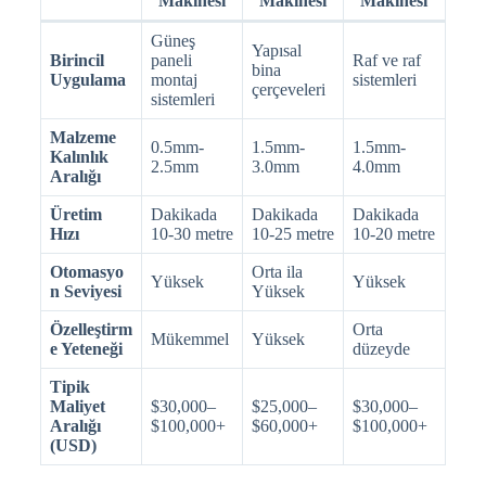
Makinesi
Makinesi
Makinesi
Güneş
Yapısal
Birincil
paneli
Raf ve raf
bina
Uygulama
montaj
sistemleri
çerçeveleri
sistemleri
Malzeme
0.5mm-
1.5mm-
1.5mm-
Kalınlık
2.5mm
3.0mm
4.0mm
Aralığı
Üretim
Dakikada
Dakikada
Dakikada
Hızı
10-30 metre
10-25 metre
10-20 metre
Otomasyo
Orta ila
Yüksek
Yüksek
n Seviyesi
Yüksek
Özelleştirm
Orta
Mükemmel
Yüksek
e Yeteneği
düzeyde
Tipik
Maliyet
$30,000–
$25,000–
$30,000–
Aralığı
$100,000+
$60,000+
$100,000+
(USD)