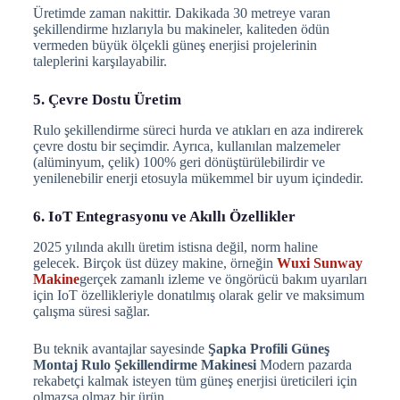
Üretimde zaman nakittir. Dakikada 30 metreye varan
şekillendirme hızlarıyla bu makineler, kaliteden ödün
vermeden büyük ölçekli güneş enerjisi projelerinin
taleplerini karşılayabilir.
5. Çevre Dostu Üretim
Rulo şekillendirme süreci hurda ve atıkları en aza indirerek
çevre dostu bir seçimdir. Ayrıca, kullanılan malzemeler
(alüminyum, çelik) 100% geri dönüştürülebilirdir ve
yenilenebilir enerji etosuyla mükemmel bir uyum içindedir.
6. IoT Entegrasyonu ve Akıllı Özellikler
2025 yılında akıllı üretim istisna değil, norm haline
gelecek. Birçok üst düzey makine, örneğin
Wuxi Sunway
Makine
gerçek zamanlı izleme ve öngörücü bakım uyarıları
için IoT özellikleriyle donatılmış olarak gelir ve maksimum
çalışma süresi sağlar.
Bu teknik avantajlar sayesinde
Şapka Profili Güneş
Montaj Rulo Şekillendirme Makinesi
Modern pazarda
rekabetçi kalmak isteyen tüm güneş enerjisi üreticileri için
olmazsa olmaz bir ürün.