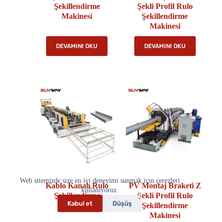
Şekillendirme
Şekli Profil Rulo
Makinesi
Şekillendirme
Makinesi
DEVAMINI OKU
DEVAMINI OKU
Web sitemizde size en iyi deneyimi sunmak için çerezleri
Kablo Kanalı Rulo
PV Montaj Braketi Z
kullanıyoruz.
Şekillendirme
Şekli Profil Rulo
Kabul et
Düşüş
Makinesi
Şekillendirme
Makinesi