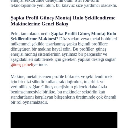
enerjisi sektöründe deneyimli olun, ister roll-form
teknolojisinde yeni olun, bu kılavuz size yardımcı olacaktır.
Şapka Profil Güneş Montaj Rulo Şekillendirme
Makinelerine Genel Bakış
Peki, tam olarak nedir
Şapka Profili Güneş Montaj Rulo
Şekillendirme Makinesi
? Düz sacları veya metal bobinleri
mükemmel şekilde tasarlanmış şapka biçimli profillere
dönüştüren bir makine hayal edin. Bu profiller, güneş
enerjisi montaj sistemlerinin ayrılmaz bir parçasıdır ve
aşağıdakileri sabitlemek için gereken yapısal desteği sağlar
güneş paneli
yerinde.
Makine, metali istenen profile bükmek ve şekillendirmek
için bir dizi silindir kullanarak doğruluk, tutarlılık ve
verimlilik sağlar. Güneş enerjisinin giderek daha fazla
benimsenmesiyle birlikte, bu makineler sektörün katı
standartlarını karşılayan bileşenlerin üretiminde çok önemli
bir rol oynamaktadır.