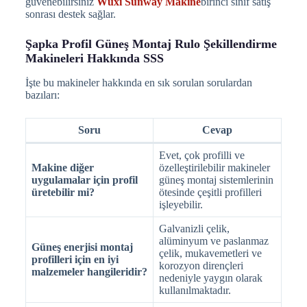
güvenebilirsiniz
Wuxi Sunway Makine
birinci sınıf satış
sonrası destek sağlar.
Şapka Profil Güneş Montaj Rulo Şekillendirme
Makineleri Hakkında SSS
İşte bu makineler hakkında en sık sorulan sorulardan
bazıları:
Soru
Cevap
Evet, çok profilli ve
Makine diğer
özelleştirilebilir makineler
uygulamalar için profil
güneş montaj sistemlerinin
üretebilir mi?
ötesinde çeşitli profilleri
işleyebilir.
Galvanizli çelik,
alüminyum ve paslanmaz
Güneş enerjisi montaj
çelik, mukavemetleri ve
profilleri için en iyi
korozyon dirençleri
malzemeler hangileridir?
nedeniyle yaygın olarak
kullanılmaktadır.