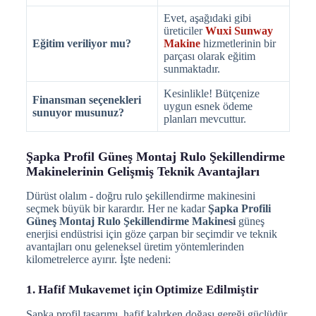
Evet, aşağıdaki gibi
üreticiler
Wuxi Sunway
Eğitim veriliyor mu?
Makine
hizmetlerinin bir
parçası olarak eğitim
sunmaktadır.
Kesinlikle! Bütçenize
Finansman seçenekleri
uygun esnek ödeme
sunuyor musunuz?
planları mevcuttur.
Şapka Profil Güneş Montaj Rulo Şekillendirme
Makinelerinin Gelişmiş Teknik Avantajları
Dürüst olalım - doğru rulo şekillendirme makinesini
seçmek büyük bir karardır. Her ne kadar
Şapka Profili
Güneş Montaj Rulo Şekillendirme Makinesi
güneş
enerjisi endüstrisi için göze çarpan bir seçimdir ve teknik
avantajları onu geleneksel üretim yöntemlerinden
kilometrelerce ayırır. İşte nedeni:
1. Hafif Mukavemet için Optimize Edilmiştir
Şapka profil tasarımı, hafif kalırken doğası gereği güçlüdür.