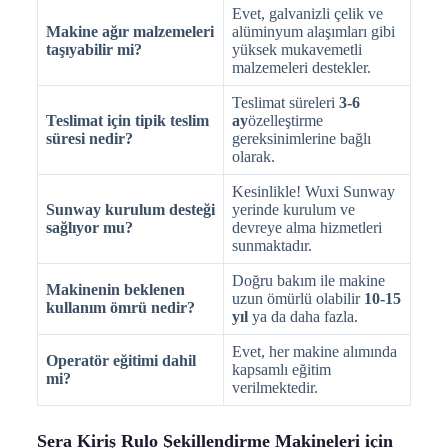
Evet, galvanizli çelik ve
Makine ağır malzemeleri
alüminyum alaşımları gibi
taşıyabilir mi?
yüksek mukavemetli
malzemeleri destekler.
Teslimat süreleri
3-6
Teslimat için tipik teslim
ay
özelleştirme
süresi nedir?
gereksinimlerine bağlı
olarak.
Kesinlikle! Wuxi Sunway
Sunway kurulum desteği
yerinde kurulum ve
sağlıyor mu?
devreye alma hizmetleri
sunmaktadır.
Doğru bakım ile makine
Makinenin beklenen
uzun ömürlü olabilir
10-15
kullanım ömrü nedir?
yıl
ya da daha fazla.
Evet, her makine alımında
Operatör eğitimi dahil
kapsamlı eğitim
mi?
verilmektedir.
Sera Kiriş Rulo Şekillendirme Makineleri için