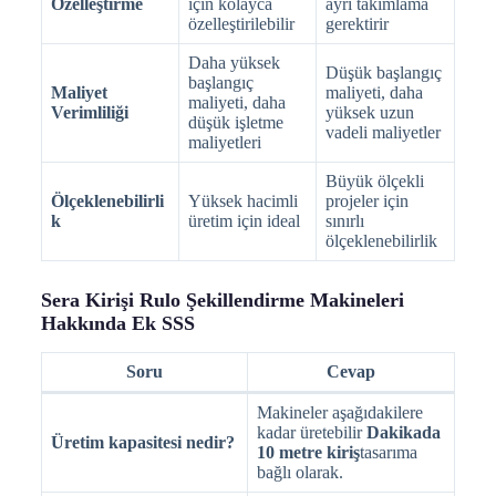
Özelleştirme
için kolayca
ayrı takımlama
özelleştirilebilir
gerektirir
Daha yüksek
Düşük başlangıç
başlangıç
Maliyet
maliyeti, daha
maliyeti, daha
Verimliliği
yüksek uzun
düşük işletme
vadeli maliyetler
maliyetleri
Büyük ölçekli
Ölçeklenebilirli
Yüksek hacimli
projeler için
k
üretim için ideal
sınırlı
ölçeklenebilirlik
Sera Kirişi Rulo Şekillendirme Makineleri
Hakkında Ek SSS
Soru
Cevap
Makineler aşağıdakilere
kadar üretebilir
Dakikada
Üretim kapasitesi nedir?
10 metre kiriş
tasarıma
bağlı olarak.