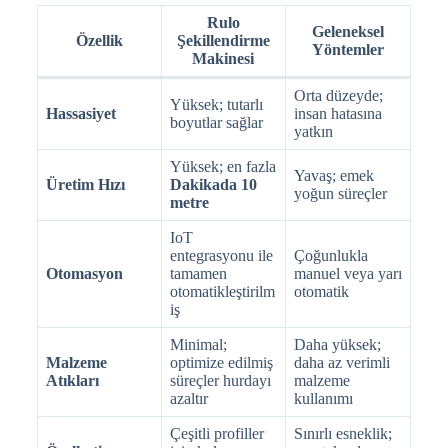
Rulo
Geleneksel
Özellik
Şekillendirme
Yöntemler
Makinesi
Orta düzeyde;
Yüksek; tutarlı
Hassasiyet
insan hatasına
boyutlar sağlar
yatkın
Yüksek; en fazla
Yavaş; emek
Üretim Hızı
Dakikada 10
yoğun süreçler
metre
IoT
entegrasyonu ile
Çoğunlukla
Otomasyon
tamamen
manuel veya yarı
otomatikleştirilm
otomatik
iş
Minimal;
Daha yüksek;
Malzeme
optimize edilmiş
daha az verimli
Atıkları
süreçler hurdayı
malzeme
azaltır
kullanımı
Çeşitli profiller
Sınırlı esneklik;