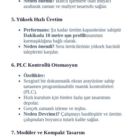
Neden önemli?
İkincil işlemlere olan ihtiyacı
azaltarak zaman ve maliyet tasarrufu sağlar.
5. Yüksek Hızlı Üretim
Performans:
Şu kadar üretim kapasitesine sahiptir
Dakikada 10 metre ışın profili
tasarımın
karmaşıklığına bağlı olarak.
Neden önemli?
Sera üreticilerinin yüksek hacimli
taleplerini karşılar.
6. PLC Kontrollü Otomasyon
Özellikler:
Sezgisel bir dokunmatik ekran arayüzüne sahip
tamamen programlanabilir mantık kontrolörleri
(PLC).
Hızlı kurulum için birden fazla ışın tasarımını
depolar.
Gerçek zamanlı izleme ve teşhis.
Neden Devrimci?
Çalışmayı basitleştirir ve üretim
çalışmaları boyunca tutarlı kalite sağlar.
7. Modüler ve Kompakt Tasarım