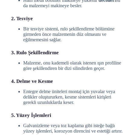
Ham metal bobinler makineye yüklenir
decoiler
Bu
da malzemeyi makineye besler.
2. Tesviye
Bir tesviye sistemi, rulo şekillendirme bölümüne
girmeden önce malzemenin düz olmasını ve
eğilmemesini sağlar.
3. Rulo Şekillendirme
Malzeme, onu kademeli olarak istenen ışın profiline
göre şekillendiren bir dizi silindirden geçer.
4. Delme ve Kesme
Entegre delme üniteleri montaj için yuvalar veya
delikler oluştururken, kesme sistemleri kirişleri
gerekli uzunluklarda keser.
5. Yüzey İşlemleri
Galvanizleme veya toz kaplama gibi isteğe bağlı
yüzey işlemleri, korozyon direncini ve estetiği artırır.