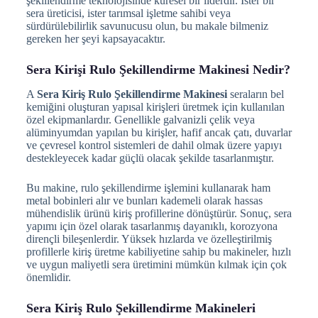
şekillendirme teknolojisinde küresel bir liderdir. İster bir
sera üreticisi, ister tarımsal işletme sahibi veya
sürdürülebilirlik savunucusu olun, bu makale bilmeniz
gereken her şeyi kapsayacaktır.
Sera Kirişi Rulo Şekillendirme Makinesi Nedir?
A
Sera Kiriş Rulo Şekillendirme Makinesi
seraların bel
kemiğini oluşturan yapısal kirişleri üretmek için kullanılan
özel ekipmanlardır. Genellikle galvanizli çelik veya
alüminyumdan yapılan bu kirişler, hafif ancak çatı, duvarlar
ve çevresel kontrol sistemleri de dahil olmak üzere yapıyı
destekleyecek kadar güçlü olacak şekilde tasarlanmıştır.
Bu makine, rulo şekillendirme işlemini kullanarak ham
metal bobinleri alır ve bunları kademeli olarak hassas
mühendislik ürünü kiriş profillerine dönüştürür. Sonuç, sera
yapımı için özel olarak tasarlanmış dayanıklı, korozyona
dirençli bileşenlerdir. Yüksek hızlarda ve özelleştirilmiş
profillerle kiriş üretme kabiliyetine sahip bu makineler, hızlı
ve uygun maliyetli sera üretimini mümkün kılmak için çok
önemlidir.
Sera Kiriş Rulo Şekillendirme Makineleri