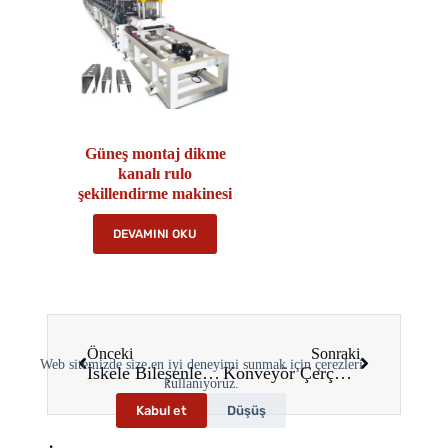
Güneş montaj dikme
kanalı rulo
şekillendirme makinesi
DEVAMINI OKU
Önceki
Sonraki
Web sitemizde size en iyi deneyimi sunmak için çerezleri
İskele Bileşenleri Rulo Şekillendirme Makineleri: 2025'te İnşaat Sektöründe Dönüşüm
Konveyör Çerçevesi Rulo Şekillendirme Makineleri: 2025'te Malzeme Taşımada Devrim Yaratacak
kullanıyoruz.
Kabul et
Düşüş