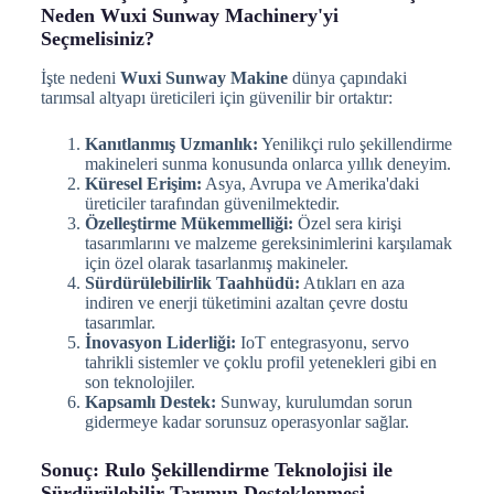
Neden Wuxi Sunway Machinery'yi
Seçmelisiniz?
İşte nedeni
Wuxi Sunway Makine
dünya çapındaki
tarımsal altyapı üreticileri için güvenilir bir ortaktır:
Kanıtlanmış Uzmanlık:
Yenilikçi rulo şekillendirme
makineleri sunma konusunda onlarca yıllık deneyim.
Küresel Erişim:
Asya, Avrupa ve Amerika'daki
üreticiler tarafından güvenilmektedir.
Özelleştirme Mükemmelliği:
Özel sera kirişi
tasarımlarını ve malzeme gereksinimlerini karşılamak
için özel olarak tasarlanmış makineler.
Sürdürülebilirlik Taahhüdü:
Atıkları en aza
indiren ve enerji tüketimini azaltan çevre dostu
tasarımlar.
İnovasyon Liderliği:
IoT entegrasyonu, servo
tahrikli sistemler ve çoklu profil yetenekleri gibi en
son teknolojiler.
Kapsamlı Destek:
Sunway, kurulumdan sorun
gidermeye kadar sorunsuz operasyonlar sağlar.
Sonuç: Rulo Şekillendirme Teknolojisi ile
Sürdürülebilir Tarımın Desteklenmesi