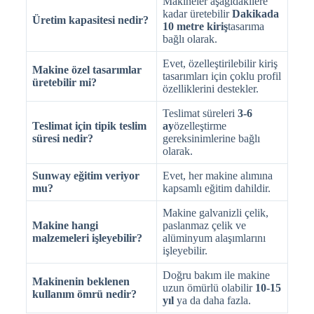
Makineler aşağıdakilere
kadar üretebilir
Dakikada
Üretim kapasitesi nedir?
10 metre kiriş
tasarıma
bağlı olarak.
Evet, özelleştirilebilir kiriş
Makine özel tasarımlar
tasarımları için çoklu profil
üretebilir mi?
özelliklerini destekler.
Teslimat süreleri
3-6
Teslimat için tipik teslim
ay
özelleştirme
süresi nedir?
gereksinimlerine bağlı
olarak.
Sunway eğitim veriyor
Evet, her makine alımına
mu?
kapsamlı eğitim dahildir.
Makine galvanizli çelik,
Makine hangi
paslanmaz çelik ve
malzemeleri işleyebilir?
alüminyum alaşımlarını
işleyebilir.
Doğru bakım ile makine
Makinenin beklenen
uzun ömürlü olabilir
10-15
kullanım ömrü nedir?
yıl
ya da daha fazla.