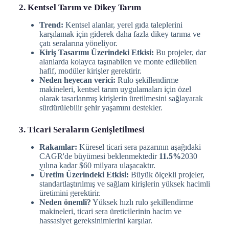
2. Kentsel Tarım ve Dikey Tarım
Trend:
Kentsel alanlar, yerel gıda taleplerini
karşılamak için giderek daha fazla dikey tarıma ve
çatı seralarına yöneliyor.
Kiriş Tasarımı Üzerindeki Etkisi:
Bu projeler, dar
alanlarda kolayca taşınabilen ve monte edilebilen
hafif, modüler kirişler gerektirir.
Neden heyecan verici:
Rulo şekillendirme
makineleri, kentsel tarım uygulamaları için özel
olarak tasarlanmış kirişlerin üretilmesini sağlayarak
sürdürülebilir şehir yaşamını destekler.
3. Ticari Seraların Genişletilmesi
Rakamlar:
Küresel ticari sera pazarının aşağıdaki
CAGR'de büyümesi beklenmektedir
11.5%
2030
yılına kadar $60 milyara ulaşacaktır.
Üretim Üzerindeki Etkisi:
Büyük ölçekli projeler,
standartlaştırılmış ve sağlam kirişlerin yüksek hacimli
üretimini gerektirir.
Neden önemli?
Yüksek hızlı rulo şekillendirme
makineleri, ticari sera üreticilerinin hacim ve
hassasiyet gereksinimlerini karşılar.