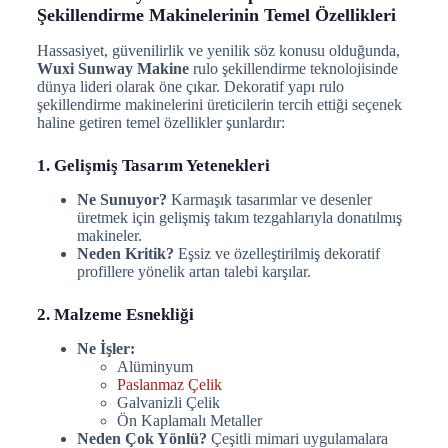
Şekillendirme Makinelerinin Temel Özellikleri
Hassasiyet, güvenilirlik ve yenilik söz konusu olduğunda,
Wuxi Sunway Makine
rulo şekillendirme teknolojisinde
dünya lideri olarak öne çıkar. Dekoratif yapı rulo
şekillendirme makinelerini üreticilerin tercih ettiği seçenek
haline getiren temel özellikler şunlardır:
1. Gelişmiş Tasarım Yetenekleri
Ne Sunuyor?
Karmaşık tasarımlar ve desenler
üretmek için gelişmiş takım tezgahlarıyla donatılmış
makineler.
Neden Kritik?
Eşsiz ve özelleştirilmiş dekoratif
profillere yönelik artan talebi karşılar.
2. Malzeme Esnekliği
Ne İşler:
Alüminyum
Paslanmaz Çelik
Galvanizli Çelik
Ön Kaplamalı Metaller
Neden Çok Yönlü?
Çeşitli mimari uygulamalara