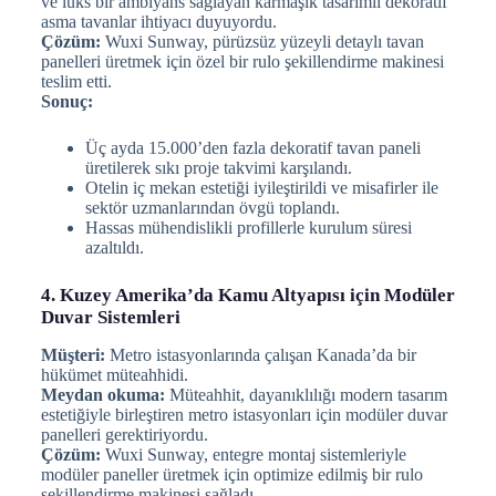
ve lüks bir ambiyans sağlayan karmaşık tasarımlı dekoratif
asma tavanlar ihtiyacı duyuyordu.
Çözüm:
Wuxi Sunway, pürüzsüz yüzeyli detaylı tavan
panelleri üretmek için özel bir rulo şekillendirme makinesi
teslim etti.
Sonuç:
Üç ayda 15.000’den fazla dekoratif tavan paneli
üretilerek sıkı proje takvimi karşılandı.
Otelin iç mekan estetiği iyileştirildi ve misafirler ile
sektör uzmanlarından övgü toplandı.
Hassas mühendislikli profillerle kurulum süresi
azaltıldı.
4. Kuzey Amerika’da Kamu Altyapısı için Modüler
Duvar Sistemleri
Müşteri:
Metro istasyonlarında çalışan Kanada’da bir
hükümet müteahhidi.
Meydan okuma:
Müteahhit, dayanıklılığı modern tasarım
estetiğiyle birleştiren metro istasyonları için modüler duvar
panelleri gerektiriyordu.
Çözüm:
Wuxi Sunway, entegre montaj sistemleriyle
modüler paneller üretmek için optimize edilmiş bir rulo
şekillendirme makinesi sağladı.