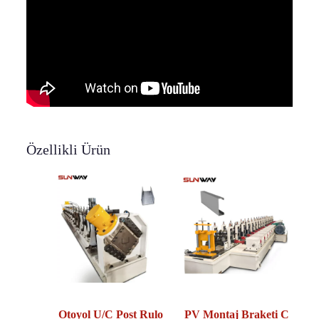
Özellikli Ürün
Otoyol U/C Post Rulo
PV Montaj Braketi C