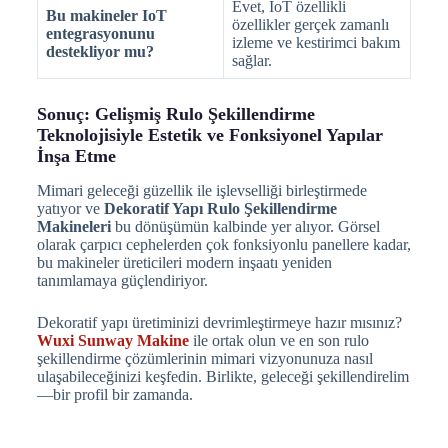
Evet, IoT özellikli
Bu makineler IoT
özellikler gerçek zamanlı
entegrasyonunu
izleme ve kestirimci bakım
destekliyor mu?
sağlar.
Sonuç: Gelişmiş Rulo Şekillendirme
Teknolojisiyle Estetik ve Fonksiyonel Yapılar
İnşa Etme
Mimari geleceği güzellik ile işlevselliği birleştirmede
yatıyor ve
Dekoratif Yapı Rulo Şekillendirme
Makineleri
bu dönüşümün kalbinde yer alıyor. Görsel
olarak çarpıcı cephelerden çok fonksiyonlu panellere kadar,
bu makineler üreticileri modern inşaatı yeniden
tanımlamaya güçlendiriyor.
Dekoratif yapı üretiminizi devrimleştirmeye hazır mısınız?
Wuxi Sunway Makine
ile ortak olun ve en son rulo
şekillendirme çözümlerinin mimari vizyonunuza nasıl
ulaşabileceğinizi keşfedin. Birlikte, geleceği şekillendirelim
—bir profil bir zamanda.