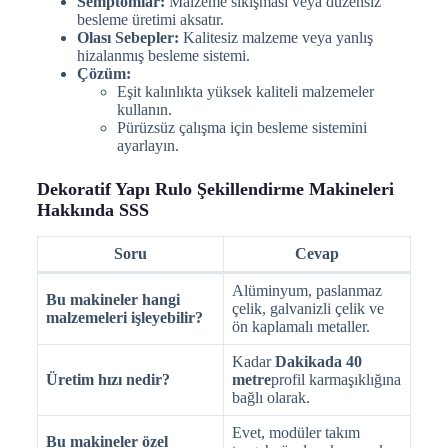
Semptomlar:
Malzeme sıkışması veya düzensiz
besleme üretimi aksatır.
Olası Sebepler:
Kalitesiz malzeme veya yanlış
hizalanmış besleme sistemi.
Çözüm:
Eşit kalınlıkta yüksek kaliteli malzemeler
kullanın.
Pürüzsüz çalışma için besleme sistemini
ayarlayın.
Dekoratif Yapı Rulo Şekillendirme Makineleri
Hakkında SSS
Soru
Cevap
Alüminyum, paslanmaz
Bu makineler hangi
çelik, galvanizli çelik ve
malzemeleri işleyebilir?
ön kaplamalı metaller.
Kadar
Dakikada 40
Üretim hızı nedir?
metre
profil karmaşıklığına
bağlı olarak.
Evet, modüler takım
Bu makineler özel