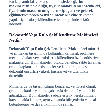
Bu kapsamlı kılavuzda şunları keşfedeceğiz
bu
makinelerin ne olduğu, uygulamaları, temel özellikleri,
fiyatlandırması, sorun giderme ipuçları ve gelecek
eğilimleri
ve neden
Wuxi Sunway Makine
dekoratif
yapılar için rulo şekillendirme teknolojisinde sektör
lideridir.
Dekoratif Yapı Rulo Şekillendirme Makineleri
Nedir?
Dekoratif Yapı Rulo Şekillendirme Makineleri
mimari
ve iç mekan tasarımında kullanılan karmaşık profillere
metal levhaları veya ruloları şekillendiren özel endüstriyel
makinelerdir. Bu makineler, oluklu paneller, sahte tavanlar,
cephe kaplamaları, süslemeler ve kalıplar gibi çeşitli
dekoratif unsurları yüksek hassasiyet ve tutarlılıkla
üretebilir.
Mimarlarda ve tasarımcıların benzersiz ve görsel olarak
çekici mekanlar yaratma çabasıyla dekoratif yapı talebi
artmaktadır. Bu makineler sadece estetik gereksinimleri
karşılamakla kalmaz, aynı zamanda bileşenlerin yapısal
bütünlüğünü ve dayanıklılığını da sağlar.