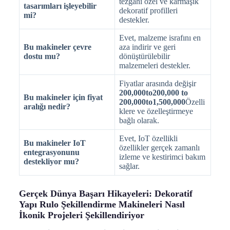
tezgahı özel ve karmaşık
tasarımları işleyebilir
dekoratif profilleri
mi?
destekler.
Evet, malzeme israfını en
Bu makineler çevre
aza indirir ve geri
dostu mu?
dönüştürülebilir
malzemeleri destekler.
Fiyatlar arasında değişir
200,000to200,000 to
Bu makineler için fiyat
200,000to1,500,000
Özelli
aralığı nedir?
klere ve özelleştirmeye
bağlı olarak.
Evet, IoT özellikli
Bu makineler IoT
özellikler gerçek zamanlı
entegrasyonunu
izleme ve kestirimci bakım
destekliyor mu?
sağlar.
Gerçek Dünya Başarı Hikayeleri: Dekoratif
Yapı Rulo Şekillendirme Makineleri Nasıl
İkonik Projeleri Şekillendiriyor