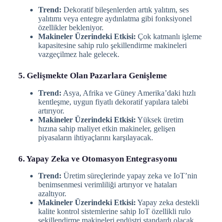
Trend:
Dekoratif bileşenlerden artık yalıtım, ses
yalıtımı veya entegre aydınlatma gibi fonksiyonel
özellikler bekleniyor.
Makineler Üzerindeki Etkisi:
Çok katmanlı işleme
kapasitesine sahip rulo şekillendirme makineleri
vazgeçilmez hale gelecek.
5. Gelişmekte Olan Pazarlara Genişleme
Trend:
Asya, Afrika ve Güney Amerika’daki hızlı
kentleşme, uygun fiyatlı dekoratif yapılara talebi
artırıyor.
Makineler Üzerindeki Etkisi:
Yüksek üretim
hızına sahip maliyet etkin makineler, gelişen
piyasaların ihtiyaçlarını karşılayacak.
6. Yapay Zeka ve Otomasyon Entegrasyonu
Trend:
Üretim süreçlerinde yapay zeka ve IoT’nin
benimsenmesi verimliliği artırıyor ve hataları
azaltıyor.
Makineler Üzerindeki Etkisi:
Yapay zeka destekli
kalite kontrol sistemlerine sahip IoT özellikli rulo
şekillendirme makineleri endüstri standardı olacak.