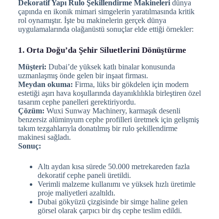
Dekoratif Yapı Rulo Şekillendirme Makineleri
dünya
çapında en ikonik mimari simgelerin yaratılmasında kritik
rol oynamıştır. İşte bu makinelerin gerçek dünya
uygulamalarında olağanüstü sonuçlar elde ettiği örnekler:
1. Orta Doğu’da Şehir Siluetlerini Dönüştürme
Müşteri:
Dubai’de yüksek katlı binalar konusunda
uzmanlaşmış önde gelen bir inşaat firması.
Meydan okuma:
Firma, lüks bir gökdelen için modern
estetiği aşırı hava koşullarında dayanıklılıkla birleştiren özel
tasarım cephe panelleri gerektiriyordu.
Çözüm:
Wuxi Sunway Machinery, karmaşık desenli
benzersiz alüminyum cephe profilleri üretmek için gelişmiş
takım tezgahlarıyla donatılmış bir rulo şekillendirme
makinesi sağladı.
Sonuç:
Altı aydan kısa sürede 50.000 metrekareden fazla
dekoratif cephe paneli üretildi.
Verimli malzeme kullanımı ve yüksek hızlı üretimle
proje maliyetleri azaltıldı.
Dubai gökyüzü çizgisinde bir simge haline gelen
görsel olarak çarpıcı bir dış cephe teslim edildi.