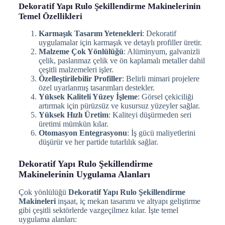
Dekoratif Yapı Rulo Şekillendirme Makinelerinin
Temel Özellikleri
Karmaşık Tasarım Yetenekleri
: Dekoratif
uygulamalar için karmaşık ve detaylı profiller üretir.
Malzeme Çok Yönlülüğü
: Alüminyum, galvanizli
çelik, paslanmaz çelik ve ön kaplamalı metaller dahil
çeşitli malzemeleri işler.
Özelleştirilebilir Profiller
: Belirli mimari projelere
özel uyarlanmış tasarımları destekler.
Yüksek Kaliteli Yüzey İşleme
: Görsel çekiciliği
artırmak için pürüzsüz ve kusursuz yüzeyler sağlar.
Yüksek Hızlı Üretim
: Kaliteyi düşürmeden seri
üretimi mümkün kılar.
Otomasyon Entegrasyonu
: İş gücü maliyetlerini
düşürür ve her partide tutarlılık sağlar.
Dekoratif Yapı Rulo Şekillendirme
Makinelerinin Uygulama Alanları
Çok yönlülüğü
Dekoratif Yapı Rulo Şekillendirme
Makineleri
inşaat, iç mekan tasarımı ve altyapı geliştirme
gibi çeşitli sektörlerde vazgeçilmez kılar. İşte temel
uygulama alanları: