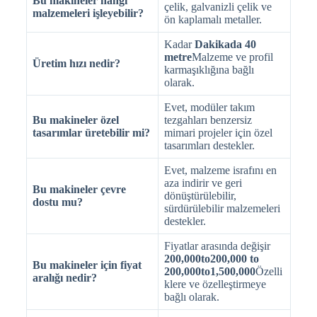
Bu makineler hangi
çelik, galvanizli çelik ve
malzemeleri işleyebilir?
ön kaplamalı metaller.
Kadar
Dakikada 40
metre
Malzeme ve profil
Üretim hızı nedir?
karmaşıklığına bağlı
olarak.
Evet, modüler takım
Bu makineler özel
tezgahları benzersiz
tasarımlar üretebilir mi?
mimari projeler için özel
tasarımları destekler.
Evet, malzeme israfını en
aza indirir ve geri
Bu makineler çevre
dönüştürülebilir,
dostu mu?
sürdürülebilir malzemeleri
destekler.
Fiyatlar arasında değişir
200,000to200,000 to
Bu makineler için fiyat
200,000to1,500,000
Özelli
aralığı nedir?
klere ve özelleştirmeye
bağlı olarak.