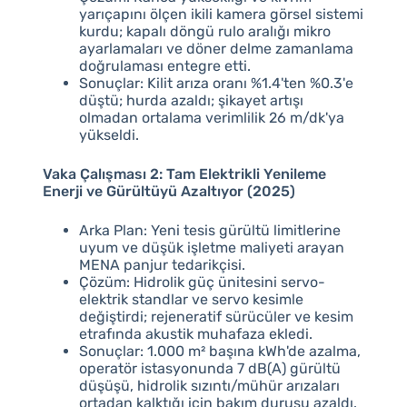
yarıçapını ölçen ikili kamera görsel sistemi
kurdu; kapalı döngü rulo aralığı mikro
ayarlamaları ve döner delme zamanlama
doğrulaması entegre etti.
Sonuçlar: Kilit arıza oranı %1.4'ten %0.3'e
düştü; hurda azaldı; şikayet artışı
olmadan ortalama verimlilik 26 m/dk'ya
yükseldi.
Vaka Çalışması 2: Tam Elektrikli Yenileme
Enerji ve Gürültüyü Azaltıyor (2025)
Arka Plan: Yeni tesis gürültü limitlerine
uyum ve düşük işletme maliyeti arayan
MENA panjur tedarikçisi.
Çözüm: Hidrolik güç ünitesini servo-
elektrik standlar ve servo kesimle
değiştirdi; rejeneratif sürücüler ve kesim
etrafında akustik muhafaza ekledi.
Sonuçlar: 1.000 m² başına kWh'de azalma,
operatör istasyonunda 7 dB(A) gürültü
düşüşü, hidrolik sızıntı/mühür arızaları
ortadan kalktığı için bakım duruşu azaldı.