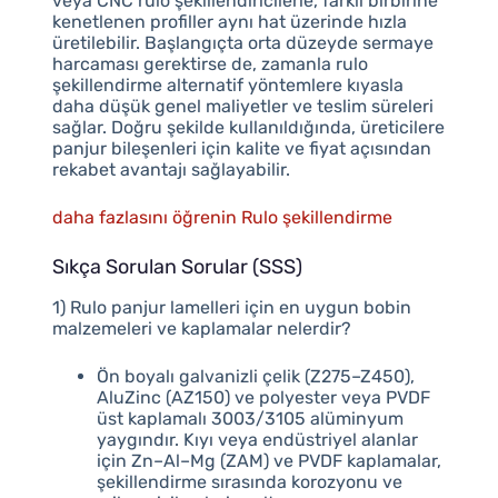
veya CNC rulo şekillendiricilerle, farklı birbirine
kenetlenen profiller aynı hat üzerinde hızla
üretilebilir. Başlangıçta orta düzeyde sermaye
harcaması gerektirse de, zamanla rulo
şekillendirme alternatif yöntemlere kıyasla
daha düşük genel maliyetler ve teslim süreleri
sağlar. Doğru şekilde kullanıldığında, üreticilere
panjur bileşenleri için kalite ve fiyat açısından
rekabet avantajı sağlayabilir.
daha fazlasını öğrenin Rulo şekillendirme
Sıkça Sorulan Sorular (SSS)
1) Rulo panjur lamelleri için en uygun bobin
malzemeleri ve kaplamalar nelerdir?
Ön boyalı galvanizli çelik (Z275–Z450),
AluZinc (AZ150) ve polyester veya PVDF
üst kaplamalı 3003/3105 alüminyum
yaygındır. Kıyı veya endüstriyel alanlar
için Zn–Al–Mg (ZAM) ve PVDF kaplamalar,
şekillendirme sırasında korozyonu ve