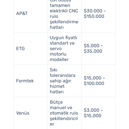
tamamen
elektrikli CNC
$30.000 –
AP&T
rulo
$150.000
şekillendirme
hatları
Uygun fiyatlı
standart ve
$5,000 –
ETG
servo
$35,000
motorlu
modeller
Sıkı
toleranslara
$15,000 –
Formtek
sahip ağır
$100,000
hizmet
hatları
Bütçe
manuel ve
$3,000 –
Venüs
otomatik rulo
$15,000
şekillendiricil
er