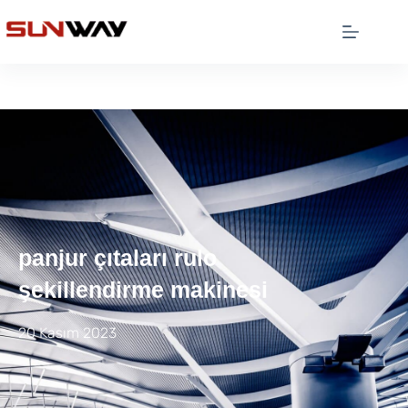
panjur çıtaları rulo
şekillendirme makinesi
20 Kasım 2023