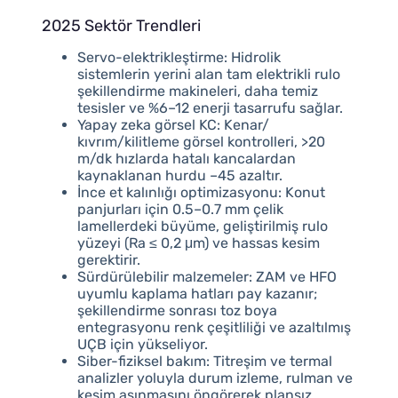
2025 Sektör Trendleri
Servo-elektrikleştirme: Hidrolik
sistemlerin yerini alan tam elektrikli rulo
şekillendirme makineleri, daha temiz
tesisler ve %6–12 enerji tasarrufu sağlar.
Yapay zeka görsel KC: Kenar/
kıvrım/kilitleme görsel kontrolleri, >20
m/dk hızlarda hatalı kancalardan
kaynaklanan hurdu –45 azaltır.
İnce et kalınlığı optimizasyonu: Konut
panjurları için 0.5–0.7 mm çelik
lamellerdeki büyüme, geliştirilmiş rulo
yüzeyi (Ra ≤ 0,2 μm) ve hassas kesim
gerektirir.
Sürdürülebilir malzemeler: ZAM ve HFO
uyumlu kaplama hatları pay kazanır;
şekillendirme sonrası toz boya
entegrasyonu renk çeşitliliği ve azaltılmış
UÇB için yükseliyor.
Siber-fiziksel bakım: Titreşim ve termal
analizler yoluyla durum izleme, rulman ve
kesim aşınmasını öngörerek plansız