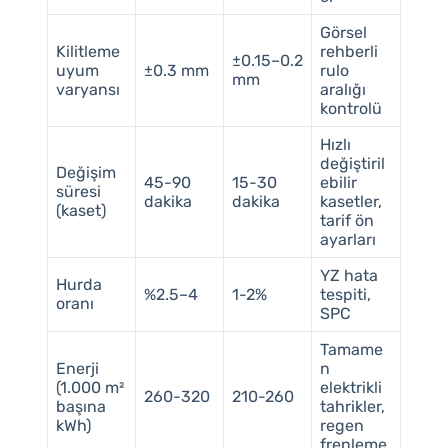
Görsel
Kilitleme
rehberli
±0.15–0.2
uyum
±0.3 mm
rulo
mm
varyansı
aralığı
kontrolü
Hızlı
değiştiril
Değişim
45-90
15-30
ebilir
süresi
dakika
dakika
kasetler,
(kaset)
tarif ön
ayarları
YZ hata
Hurda
%2.5–4
1-2%
tespiti,
oranı
SPC
Tamame
Enerji
n
(1.000 m²
elektrikli
260-320
210-260
başına
tahrikler,
kWh)
regen
frenleme