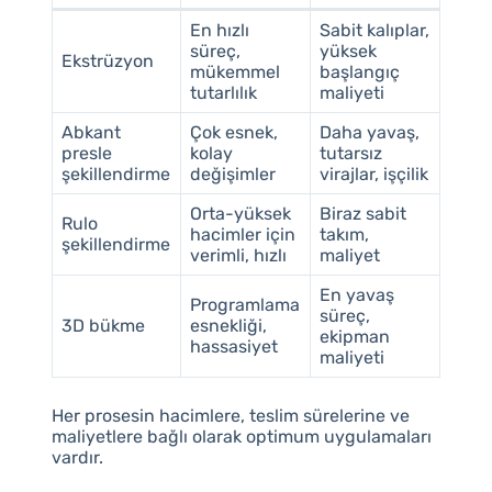
En hızlı
Sabit kalıplar,
süreç,
yüksek
Ekstrüzyon
mükemmel
başlangıç
tutarlılık
maliyeti
Abkant
Çok esnek,
Daha yavaş,
presle
kolay
tutarsız
şekillendirme
değişimler
virajlar, işçilik
Orta-yüksek
Biraz sabit
Rulo
hacimler için
takım,
şekillendirme
verimli, hızlı
maliyet
En yavaş
Programlama
süreç,
3D bükme
esnekliği,
ekipman
hassasiyet
maliyeti
Her prosesin hacimlere, teslim sürelerine ve
maliyetlere bağlı olarak optimum uygulamaları
vardır.