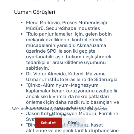
Uzman Görüşleri
Elena Markovic, Proses Mühendisliği
Müdürü, SecureShade Industries
“Rulo panjur lamelleri için, gelen bobin
mekanik özelliklerini kontrol etmek
mücadelenin yarısıdır. Akma/uzama
üzerinde SPC ile son iki geçişte
uyarlanabilir aşırı bükümü eşleştirerek
tedarikçiler arası kilitleme uyumunu
sabitleyin.”
Dr. Victor Almeida, Kıdemli Malzeme
Uzmanı, Instituto Brasileiro de Siderurgia
“Çinko-Alüminyum-Magnezyum
kaplamalar kenar korozyonunu azaltabilir
ancak sıkı kıvrımlarda mikro çatlakları
önlemek için daha nazik rulo basınçları ve
kusursuz rulo yüzeyleri gerektirir.”
Web sitemizde size en iyi deneyimi sunmak için çerezleri
Jason Koh, Otomasyon Müdürü, Formline
kullanıyoruz.
Systems
Kabul et
Düşüş
“Birçok SKU çalıştırıyorsanız, kaset
aletlerine ve disiplinli tarif kütüphanesine