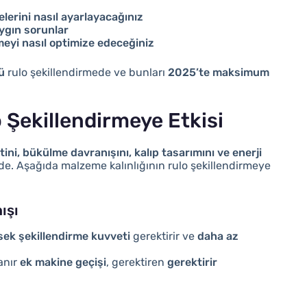
nelerini nasıl ayarlayacağınız
ygın sorunlar
rmeyi nasıl optimize edeceğiniz
ü
rulo şekillendirmede ve bunları
2025’te maksimum
 Şekillendirmeye Etkisi
ini, bükülme davranışını, kalıp tasarımını ve enerji
de. Aşağıda malzeme kalınlığının rulo şekillendirmeye
ışı
ek şekillendirme kuvveti
gerektirir ve
daha az
anır
ek makine geçişi
, gerektiren
gerektirir