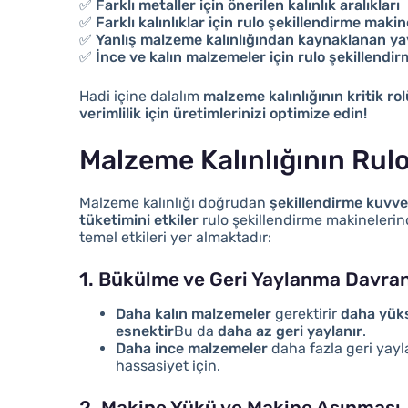
✅
Farklı metaller için önerilen kalınlık aralıkları
✅
Farklı kalınlıklar için rulo şekillendirme maki
✅
Yanlış malzeme kalınlığından kaynaklanan ya
✅
İnce ve kalın malzemeler için rulo şekillendi
Hadi içine dalalım
malzeme kalınlığının kritik rol
verimlilik için üretimlerinizi optimize edin!
Malzeme Kalınlığının Rulo
Malzeme kalınlığı doğrudan
şekillendirme kuvvet
tüketimini etkiler
rulo şekillendirme makinelerin
temel etkileri yer almaktadır:
1. Bükülme ve Geri Yaylanma Davran
Daha kalın malzemeler
gerektirir
daha yüks
esnektir
Bu da
daha az geri yaylanır
.
Daha ince malzemeler
daha fazla geri yayl
hassasiyet için.
2. Makine Yükü ve Makine Aşınması