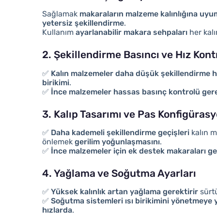
Sağlamak
makaraların malzeme kalınlığına uyu
yetersiz şekillendirme
.
Kullanım
ayarlanabilir makara sehpaları
her kalı
2. Şekillendirme Basıncı ve Hız Kont
✅
Kalın malzemeler daha düşük şekillendirme hız
birikimi
.
✅
İnce malzemeler hassas basınç kontrolü gere
3. Kalıp Tasarımı ve Pas Konfigüras
✅
Daha kademeli şekillendirme geçişleri
kalın m
önlemek
gerilim yoğunlaşmasını
.
✅
İnce malzemeler için ek destek makaraları ge
4. Yağlama ve Soğutma Ayarları
✅
Yüksek kalınlık artan yağlama gerektirir
sürt
✅
Soğutma sistemleri ısı birikimini yönetmeye 
hızlarda
.