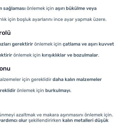
m sağlaması
önlemek için
aşırı bükülme veya
nlık için boşluk ayarlarını ince ayar yapmak üzere.
rolü
ları gerektirir
önlemek için
çatlama ve aşırı kuvvet
ktirir
önlemek için
kırışıklıklar ve bozulmalar
.
yonu
alzemeler için gereklidir
daha kalın malzemeler
reklidir
önlemek için
burkulmayı
.
ünmeyi azaltmak ve makara aşınmasını önlemek için.
yardımcı olur
şekillendirirken
kalın metalleri düşük