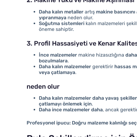
Daha kalın metaller
artış
makine basıncını a
yıpranmaya
neden olur.
Soğutma sistemleri
kalın malzemeleri şeki
öneme sahiptir.
3. Profil Hassasiyeti ve Kenar Kalite
İnce malzemeler
makine hizasızlığına
daha
bozulmalara
.
Daha kalın malzemeler
gerektirir
hassas ma
veya çatlamaya
.
neden olur
Daha kalın malzemeler daha yavaş şekillend
çatlamayı önlemek için
.
Daha ince malzemeler daha
, ancak gerekti
Profesyonel ipucu:
Doğru malzeme kalınlığı seçi