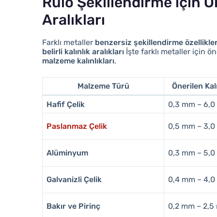
Rulo Şekillendirme için Ö
Aralıkları
Farklı metaller
benzersiz şekillendirme özellikle
belirli kalınlık aralıkları
İşte farklı metaller için ö
malzeme kalınlıkları
.
Malzeme Türü
Önerilen Kal
Hafif Çelik
0,3 mm – 6,
Paslanmaz Çelik
0,5 mm – 3,
Alüminyum
0,3 mm – 5,
Galvanizli Çelik
0,4 mm – 4,
Bakır ve Pirinç
0,2 mm – 2,