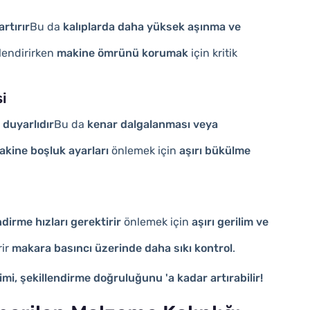
rtırır
Bu da
kalıplarda daha yüksek aşınma ve
llendirirken
makine ömrünü korumak
için kritik
si
 duyarlıdır
Bu da
kenar dalgalanması veya
kine boşluk ayarları
önlemek için
aşırı bükülme
irme hızları gerektirir
önlemek için
aşırı gerilim ve
rir
makara basıncı üzerinde daha sıkı kontrol
.
mi, şekillendirme doğruluğunu 'a kadar artırabilir!