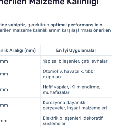
nerilen Malzeme Kalınlığı
rine sahiptir
, gerektiren
optimal performans için
nerilen malzeme kalınlıklarının karşılaştırması
önerilen
ınlık Aralığı (mm)
En İyi Uygulamalar
0 mm
Yapısal bileşenler, çatı levhaları
Otomotiv, havacılık, tıbbi
0 mm
ekipman
Hafif yapılar, IKlimlendirme,
0 mm
muhafazalar
Korozyona dayanıklı
0 mm
çerçeveler, inşaat malzemeleri
Elektrik bileşenleri, dekoratif
5 mm
süslemeler