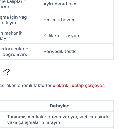
e kalıplarını
Aylık denetimler
tirme
ışma için yağ
Haftalık bazda
enileyin
in mekanik
Yıllık kalibrasyon
alayın
rdurucularını,
Periyodik testler
. doğrulayın.
ir?
gereken önemli faktörler
elektrikli dolap çerçevesi
Detaylar
Tanınmış markalar güven veriyor, web sitesinde
vaka çalışmalarını arayın