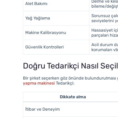
Delme ve kesm
Alet Bakımı
bileme/değiş
Sorunsuz çal
Yağ Yağlama
seviyelerini y
Hassasiyet iç
Makine Kalibrasyonu
parçaları hiz
Acil durum du
Güvenlik Kontrolleri
korumaları vb
Doğru Tedarikçi Nasıl Seçil
Bir şirket seçerken göz önünde bulundurulması 
yapma makinesi
Tedarikçi:
Dikkate alma
İtibar ve Deneyim