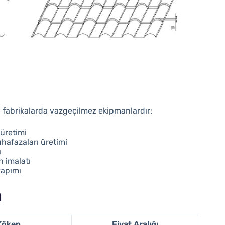
n fabrikalarda vazgeçilmez ekipmanlardır:
 üretimi
uhafazaları üretimi
ı
n imalatı
yapımı
ı
Köken
Fiyat Aralığı