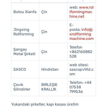
web:
www.rol
Botou Xianfa
Çin
lformingmac
hine.net
E-
Jingxing
posta:
info@j
Çin
Rollforming
xrollforming
machine.com
Telefon
Şangay
Çin
+862160882
Metal Şirketi
528
web sitesi:
SASCO
Hindistan
sascopvtltd.c
om
Telefon: +44
Çevik
BIRLEŞIK
07538
Silindirler
KRALLIK
799536
Yukarıdaki şirketler, kapı kasası üretim