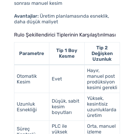
sonrası manuel kesim
Avantajlar:
Üretim planlamasında esneklik,
daha düşük maliyet
Rulo Şekillendirici Tiplerinin Karşılaştırılması
Tip 2
Tip 1 Boy
Parametre
Değişken
Kesme
Uzunluk
Hayır,
Otomatik
manuel post
Evet
Kesim
prodüksiyon
kesimi gerekli
Yüksek,
Düşük, sabit
Uzunluk
kesintisiz
kesim
Esnekliği
uzunluklarda
boyutları
üretim
PLC ile
Orta, manuel
Süreç
yüksek
izleme