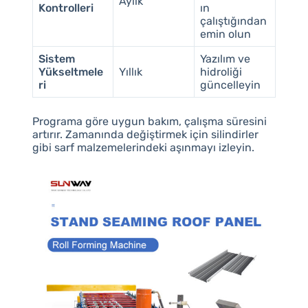
Aylık
Kontrolleri
ın
çalıştığından
emin olun
Sistem
Yazılım ve
Yükseltmele
Yıllık
hidroliği
ri
güncelleyin
Programa göre uygun bakım, çalışma süresini
artırır. Zamanında değiştirmek için silindirler
gibi sarf malzemelerindeki aşınmayı izleyin.