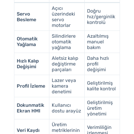
Açıcı
Doğru
Servo
üzerindeki
hız/gerginlik
Besleme
servo
kontrolü
motorlar
Silindirlere
Azaltılmış
Otomatik
otomatik
manuel
Yağlama
yağlama
bakım
Aletsiz kalıp
Daha hızlı
Hızlı Kalıp
değiştirme
profil
Değişimi
parçaları
değişimi
Lazer veya
Geliştirilmiş
Profil İzleme
kamera
kalite kontrol
denetimi
Geliştirilmiş
Dokunmatik
Kullanıcı
üretim
Ekran HMI
dostu arayüz
yönetimi
Üretim
Verimliliğin
Veri Kaydı
metriklerinin
izlenmesi