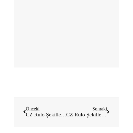
Önceki
Sonraki
CZ Rulo Şekillendirme Makinelerinde Gelecek Trendler ve Yenilikler
CZ Rulo Şekillendirme Makineleri Metal Profil Üretiminde Verimliliği Nasıl Artırıyor?