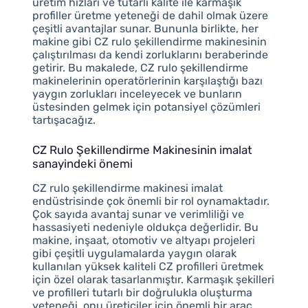
üretim hızları ve tutarlı kalite ile karmaşık
profiller üretme yeteneği de dahil olmak üzere
çeşitli avantajlar sunar. Bununla birlikte, her
makine gibi CZ rulo şekillendirme makinesinin
çalıştırılması da kendi zorluklarını beraberinde
getirir. Bu makalede, CZ rulo şekillendirme
makinelerinin operatörlerinin karşılaştığı bazı
yaygın zorlukları inceleyecek ve bunların
üstesinden gelmek için potansiyel çözümleri
tartışacağız.
CZ Rulo Şekillendirme Makinesinin imalat
sanayindeki önemi
CZ rulo şekillendirme makinesi imalat
endüstrisinde çok önemli bir rol oynamaktadır.
Çok sayıda avantaj sunar ve verimliliği ve
hassasiyeti nedeniyle oldukça değerlidir. Bu
makine, inşaat, otomotiv ve altyapı projeleri
gibi çeşitli uygulamalarda yaygın olarak
kullanılan yüksek kaliteli CZ profilleri üretmek
için özel olarak tasarlanmıştır. Karmaşık şekilleri
ve profilleri tutarlı bir doğrulukla oluşturma
yeteneği, onu üreticiler için önemli bir araç