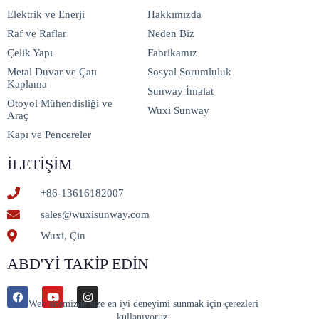
Elektrik ve Enerji
Hakkımızda
Raf ve Raflar
Neden Biz
Çelik Yapı
Fabrikamız
Metal Duvar ve Çatı
Sosyal Sorumluluk
Kaplama
Sunway İmalat
Otoyol Mühendisliği ve
Wuxi Sunway
Araç
Kapı ve Pencereler
İLETIŞIM
+86-13616182007
sales@wuxisunway.com
Wuxi, Çin
ABD'YI TAKIP EDIN
Web sitemizde size en iyi deneyimi sunmak için çerezleri
kullanıyoruz.