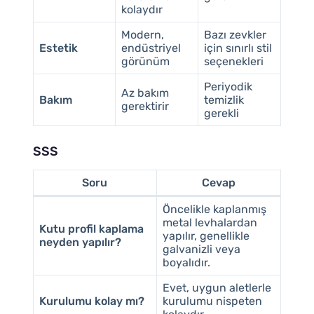
kolaydır
Modern,
Bazı zevkler
Estetik
endüstriyel
için sınırlı stil
görünüm
seçenekleri
Periyodik
Az bakım
Bakım
temizlik
gerektirir
gerekli
SSS
Soru
Cevap
Öncelikle kaplanmış
metal levhalardan
Kutu profil kaplama
yapılır, genellikle
neyden yapılır?
galvanizli veya
boyalıdır.
Evet, uygun aletlerle
Kurulumu kolay mı?
kurulumu nispeten