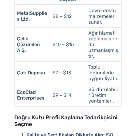
Çevre dostu
MetalSupplie
$8 – $12
malzemeler
s Ltd.
sunar.
Ağır hizmet
Çelik
kaplamaların
Çözümleri
$10 – $15
da
A.Ş.
uzmanlaşmış
tır.
Toplu
Çatı Deposu
$7 – $13
indirimlerle
uygun fiyatlı.
Sürdürülebili
EcoClad
$9 – $14
r üretim
Enterprises
yöntemleri.
Doğru Kutu Profil Kaplama Tedarikçisini
Seçme
Kalite ve Sertifikaları Dikkate Alın:
ISO