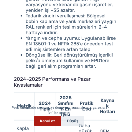
varyasyonu ve kenar dalgasını işaretler,
yeniden işi –35 azaltır.
Tedarik zinciri yerelleşmesi: Bölgesel
bobin kaplama ve yarık merkezleri yaygın
RAL renkleri için teslim sürelerini 2–4
haftaya indirir.
Yangın ve cephe uyumu: Uygulanabilirse
EN 13501-1 ve NFPA 285'e önceden test
edilmiş sistemlere artan talep.
Döngüsellik: Geri dönüştürülmüş içerikli
çelik/alüminyum kullanımı ve EPD'lere
bağlı geri alım programları artar.
2024–2025 Performans ve Pazar
Kıyaslamaları
2025
Kayna
2024
Sınıfını
Pratik
Metrik
k
Web sitemizde size en iyi deneyimi sunmak için çerezleri
Tipik
n En
Etki
Notları
kullanıyoruz.
İyisi
Kabul et
Düşüş
Daha
Kapla
düşük
OEM