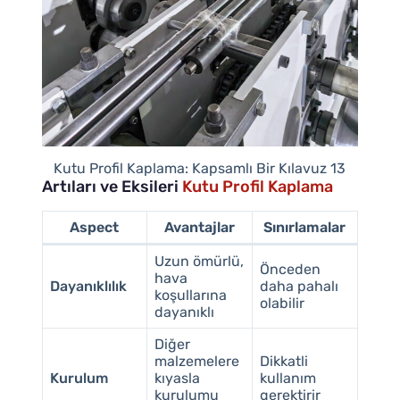
Kutu Profil Kaplama: Kapsamlı Bir Kılavuz 13
Artıları ve Eksileri
Kutu Profil Kaplama
Aspect
Avantajlar
Sınırlamalar
Uzun ömürlü,
Önceden
hava
Dayanıklılık
daha pahalı
koşullarına
olabilir
dayanıklı
Diğer
malzemelere
Dikkatli
Kurulum
kıyasla
kullanım
kurulumu
gerektirir