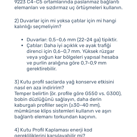
9223 C4–C5 ortamlarında paslanmaz bağlantı
elemanları ve sızdırmaz uç örtüşmeleri kullanın.
2) Duvarlar için mi yoksa çatılar için mi hangi
kalınlığı seçmeliyim?
Duvarlar: 0,5–0,6 mm (22–24 ga) tipiktir.
Çatılar: Daha iyi açıklık ve ayak trafiği
direnci için 0,6–0,7 mm. Yüksek rüzgar
veya yoğun kar bölgeleri yapısal hesaba
ve purlin aralığına göre 0,7–0,9 mm
gerektirebilir.
3) Kutu profil saclarda yağ konserve etkisini
nasıl en aza indiririm?
Temper belirtin (ör. profile göre G550 vs. G300),
bobin düzlüğünü sağlayın, daha derin
kaburgalı profiller seçin (≥30–40 mm),
mümkünse klips sistemleri kullanın ve aşırı
bağlantı elemanı torkundan kaçının.
4) Kutu Profil Kaplaması enerji kod
gerekliliklerini karşılayabilir mi?