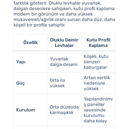
farklılık gösterir. Oluklu levhalar yuvarlak,
dalgalı desenlere sahipken, kutu profil kaplama
modern bir görünüm ve daha yüksek
mukavemet/ağırlık oranı sunan daha düz, daha
köşeli bir profile sahiptir.
Oluklu Demir
Kutu Profil
Özellik
Levhalar
Kaplama
Köşeli, kutu
Yuvarlak
Yapı
benzeri
dalga deseni
kaburgalar
Artan sertlik
Orta ila
Güç
nedeniyle
yüksek
yüksek
Yapılandırılmı
ş paneller
Orta düzeyde
Kurulum
sayesinde
karmaşıklık
kurulumu
daha kolay