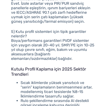
Evet. İzole astarlar veya PIR/PUR sandviç
panellerle eşleştirin, ışınım bariyerleri ekleyin
ve IECC/ASHRAE 90.1 çatı zarfı hedeflerine
uymak için serin çatı kaplamaları (yüksek
güneş yansıtıcılığı/termal emisyon) seçin.
5) Kutu profil sistemleri için tipik garantiler
nelerdir?
Boya/performans garantileri PVDF sistemler
için yaygın olarak 20–40 yıl, SMP/PE için 10–25
yıl olup çevre sınıfı, eğim, bakım ve uyumlu
aksesuarlara (bağlantı
elemanları/sızdırmazlıklar) bağlıdır.
Kutulu Profil Kaplama için 2025 Sektör
Trendleri
Sıcak iklimlerde yüksek yansıtıcılı ve
“serin” kaplamaların benimsenmesi artar,
modellenmiş ticari tesislerde %8–15
İklimlendirme tasarrufu sağlar.
Rulo şekillendirme sırasında AI destekli
görsel inceleme kaburga derinliği