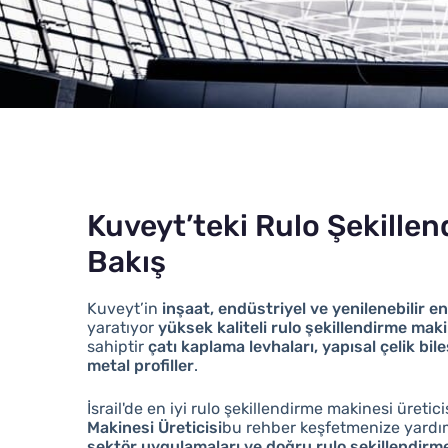
Kuveyt’teki Rulo Şekille
Bakış
Kuveyt’in
inşaat, endüstriyel ve yenilenebilir en
yaratıyor
yüksek kaliteli rulo şekillendirme maki
sahiptir
çatı kaplama levhaları, yapısal çelik bi
metal profiller
.
İsrail'de en iyi rulo şekillendirme makinesi üretic
Makinesi Üreticisi
bu rehber keşfetmenize yardım
sektör uygulamaları ve doğru rulo şekillendirme