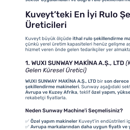
Kuveyt’teki En İyi Rulo Ş
Üreticileri
Kuveyt büyük ölçüde
ithal rulo şekillendirme m
çünkü yerel üretim kapasiteleri henüz gelişme 
hizmet veren önde gelen tedarikçiler yer almakta
1. WUXI SUNWAY MAKİNA A.Ş., LTD
(
Gelen Küresel Üretici)
WUXI SUNWAY MAKİNA A.Ş., LTD
bir
son derece 
şekillendirme makineleri
. Sunway aşağıdaki sek
Avrupa ve Kuzey Afrika
, teklif
özel yapım, yükse
rekabetçi fiyatlarla.
Neden Sunway Machine'i Seçmelisiniz?
✅
Özel yapım makineler
Kuveyt’in endüstrileri i
✅
Avrupa markalarından daha uygun fiyatlı ve y