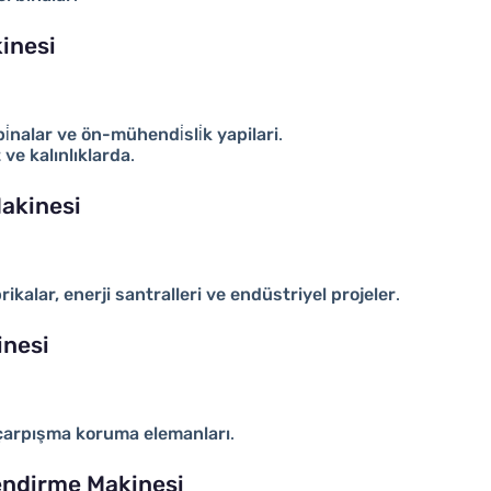
kinesi
i̇nalar ve ön-mühendi̇sli̇k yapilari
.
t ve kalınlıklarda
.
Makinesi
rikalar, enerji santralleri ve endüstriyel projeler
.
inesi
e çarpışma koruma elemanları
.
lendirme Makinesi