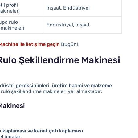
li profil
İnşaat, Endüstriyel
kineleri
pa rulo
Endüstriyel, İnşaat
 makineleri
achine ile iletişime geçin
Bugün!
 Rulo Şekillendirme Makinesi
düstri gereksinimleri, üretim hacmi ve malzeme
rulo şekillendirme makineleri yer almaktadır:
Makinesi
atı kaplaması ve kenet çatı kaplaması
.
el binalar
.