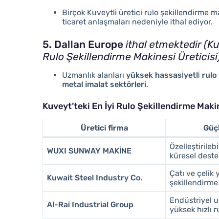
Birçok Kuveytli üretici rulo şekillendirme m
ticaret anlaşmaları nedeniyle ithal ediyor.
5. Dallan Europe
ithal etmektedir (K
Rulo Şekillendirme Makinesi Üreticisi
Uzmanlık alanları
yüksek hassasi̇yetli̇ rulo 
metal imalat sektörleri
.
Kuveyt’teki En İyi Rulo Şekillendirme Makin
Üretici firma
Güç
Özelleştirilebi
WUXI SUNWAY MAKİNE
küresel deste
Çatı ve çelik 
Kuwait Steel Industry Co.
şekillendirme
Endüstriyel u
Al-Rai Industrial Group
yüksek hızlı r