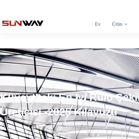
Ev
Ürün
Kuveyt'teki En İyi Rulo Şek
Üreticisi -2025 Kılavuzu
28 Mart 2025