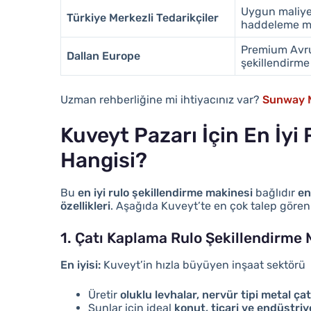
Uygun maliyet
Türkiye Merkezli Tedarikçiler
haddeleme ma
Premium Avru
Dallan Europe
şekillendirme
Uzman rehberliğine mi ihtiyacınız var?
Sunway M
Kuveyt Pazarı İçin En İyi
Hangisi?
Bu
en iyi rulo şekillendirme makinesi
bağlıdır
en
özellikleri
. Aşağıda Kuveyt’te en çok talep gören 
1. Çatı Kaplama Rulo Şekillendirme 
En iyisi:
Kuveyt’in hızla büyüyen inşaat sektörü
Üretir
oluklu levhalar, nervür tipi metal ç
Şunlar için ideal
konut, ticari ve endüstriy