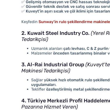
✅
Gelişmiş otomasyon ve CNC hassas teknoloji
✅
Güvenilir teknik destek ve satış sonrası serv
✅
Kuveyt’in aşırı sıcak ve çöl iklimi için tasar
Keşfedin
Sunway'in rulo şekillendirme makinele
2. Kuwait Steel Industry Co.
(Yerel R
Tedarikçisi)
Uzmanlık alanları
çatı levhası, C & Z purli
Malzemeler
önceden tasarlanmış binalar ve
3. Al-Rai Industrial Group
(Kuveyt’te
Makinesi Tedarikçisi)
Sağlar
yüksek hızlı otomatik rulo şekillen
uygulamaları
.
Teklifler
özelleştirilmiş metal şekillendirm
4. Türkiye Merkezli Profil Haddelem
Pazarına Hizmet Veren)