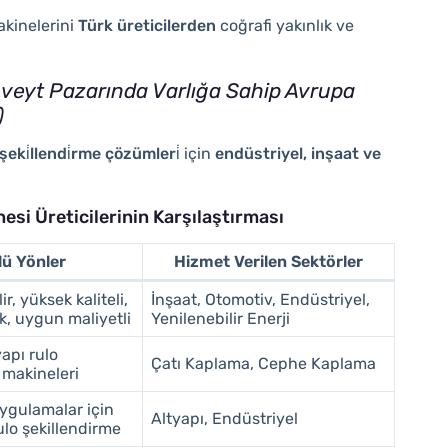
akinelerini
Türk üreticilerden
coğrafi yakınlık ve
uveyt Pazarında Varlığa Sahip Avrupa
)
şeki̇llendi̇rme çözümleri̇
için
endüstriyel, inşaat ve
esi Üreticilerinin Karşılaştırması
lü Yönler
Hizmet Verilen Sektörler
lir, yüksek kaliteli,
İnşaat, Otomotiv, Endüstriyel,
k, uygun maliyetli
Yenilenebilir Enerji
yapı rulo
Çatı Kaplama, Cephe Kaplama
 makineleri
ygulamalar için
Altyapı, Endüstriyel
ulo şekillendirme