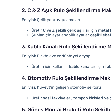
2. C & Z Aşık Rulo Şekillendirme Ma
En iyisi:
Çelik yapı uygulamaları
Üretir
C ve Z şekilli çelik aşıklar
için
metal b
Şunlar için ayarlanabilir ayarlar
çeşitli eba
3. Kablo Kanalı Rulo Şekillendirme 
En iyisi:
Elektrik ve endüstriyel altyapı
Üretim için kullanılır
kablo kanalları
için
fab
4. Otomotiv Rulo Şekillendirme Mak
En iyisi:
Kuveyt’in gelişen otomotiv sektörü
Üretir
şasi takviyeleri, tampon kirişleri v
5. Güneş Montaj Braketi Rulo Şekil