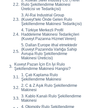
2. Kuwait Steel Industry Co. (Yerel
Rulo Şekillendirme Makinesi
Üreticisi ve Tedarikçisi)
3. Al-Rai Industrial Group
(Kuveyt’teki Önde Gelen Rulo
Şekillendirme Makinesi Tedarikçisi)
4. Türkiye Merkezli Profil
Haddeleme Makinesi Tedarikçileri
(Kuveyt Pazarına Hizmet Veren)
5. Dallan Europe ithal etmektedir
(Kuveyt Pazarında Varlığa Sahip
Avrupa Rulo Şekillendirme
Makinesi Üreticisi)
Kuveyt Pazarı İçin En İyi Rulo
Şekillendirme Makinesi Hangisi?
1. Çatı Kaplama Rulo
Şekillendirme Makinesi
2. C & Z Aşık Rulo Şekillendirme
Makinesi
3. Kablo Kanalı Rulo Şekillendirme
Makinesi
4. Otomotiv Rulo Şekillendirme