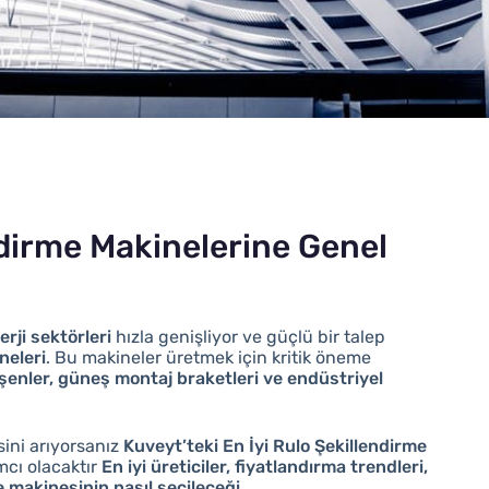
ndirme Makinelerine Genel
erji sektörleri
hızla genişliyor ve güçlü bir talep
neleri
. Bu makineler üretmek için kritik öneme
leşenler, güneş montaj braketleri ve endüstriyel
isini arıyorsanız
Kuveyt’teki En İyi Rulo Şekillendirme
cı olacaktır
En iyi üreticiler, fiyatlandırma trendleri,
 makinesinin nasıl seçileceği
.