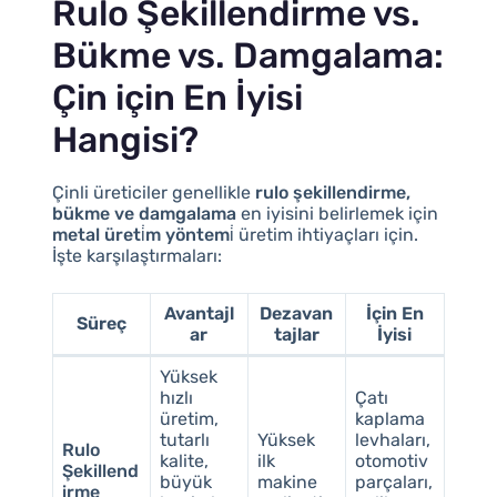
Rulo Şekillendirme vs.
Bükme vs. Damgalama:
Çin için En İyisi
Hangisi?
Çinli üreticiler genellikle
rulo şekillendirme,
bükme ve damgalama
en iyisini belirlemek için
metal üreti̇m yöntemi̇
üretim ihtiyaçları için.
İşte karşılaştırmaları:
Avantajl
Dezavan
İçin En
Süreç
ar
tajlar
İyisi
Yüksek
hızlı
Çatı
üretim,
kaplama
tutarlı
Yüksek
levhaları,
Rulo
kalite,
ilk
otomotiv
Şekillend
büyük
makine
parçaları,
irme