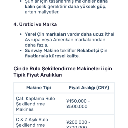
Şunlar için tasarlanmış makineler
daha
kalın çelik
gerektirir
daha yüksek güç
,
artan maliyetler.
4. Üretici ve Marka
Yerel Çin markaları
vardır
daha ucuz
ithal
Avrupa veya Amerikan markalarından
daha fazla.
Sunway Makine
teklifler
Rekabetçi Çin
fiyatlarıyla küresel kalite
.
Çin'de Rulo Şekillendirme Makineleri için
Tipik Fiyat Aralıkları
Makine Tipi
Fiyat Aralığı (CNY)
Çatı Kaplama Rulo
¥150,000 -
Şekillendirme
¥500,000
Makinesi
C & Z Aşık Rulo
¥200,000 -
Şekillendirme
¥700,000