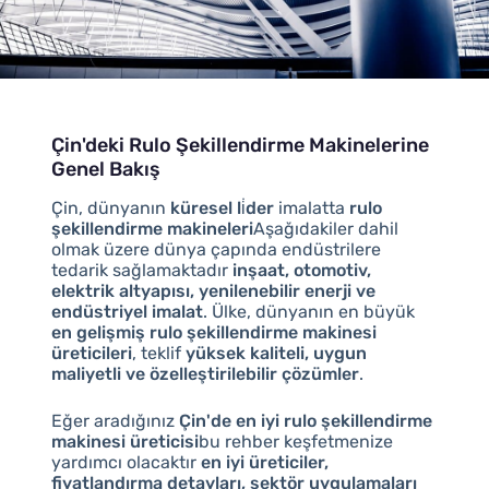
Çin'deki Rulo Şekillendirme Makinelerine
Genel Bakış
Çin, dünyanın
küresel li̇der
imalatta
rulo
şekillendirme makineleri
Aşağıdakiler dahil
olmak üzere dünya çapında endüstrilere
tedarik sağlamaktadır
inşaat, otomotiv,
elektrik altyapısı, yenilenebilir enerji ve
endüstriyel imalat
. Ülke, dünyanın en büyük
en gelişmiş rulo şekillendirme makinesi
üreticileri
, teklif
yüksek kaliteli, uygun
maliyetli ve özelleştirilebilir çözümler
.
Eğer aradığınız
Çin'de en iyi rulo şekillendirme
makinesi üreticisi
bu rehber keşfetmenize
yardımcı olacaktır
en iyi üreticiler,
fiyatlandırma detayları, sektör uygulamaları