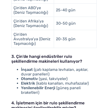
Çin'den ABD'ye
25-40 gün
(Deniz Taşımacılığı)
Çin'den Afrika'ya
30-50 gün
(Deniz Taşımacılığı)
Çin'den
Avustralya'ya (Deniz
20-35 gün
Taşımacılığı)
3. Çin'de hangi endüstriler rulo
şekillendirme makineleri kullanıyor?
İnşaat
(çatı kaplama levhaları, aşıklar,
duvar panelleri)
Otomotiv
(şasi, takviyeler)
Elektrik
(kablo kanalları, muhafazalar)
Yenilenebilir Enerji
(güneş paneli
braketleri)
4. İşletmem için bir rulo şekillendirme
makinesini özelleştirebilir miyim?