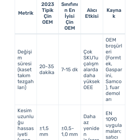
2023
Sınıfını
Tipik
n En
Alıcı
Kayna
Metrik
Çin
İyisi
Etkisi
k
OEM
Çin
OEM
OEM
broşürl
Değişi
Çok
eri
m
SKU'lu
(Formt
süresi
çalışm
ek,
20-35
(kaset
7-15 dk
alarda
Gaspar
dakika
takım
daha
ini,
tezgah
yüksek
Samco
ları)
OEE
), fuar
demol
arı
Kesim
EN
uzunlu
Daha
1090
ğu
az
uygula
hassas
±1,5
±0,5-
yenide
maları;
iyeti
mm
1,0 mm
n
satıcı