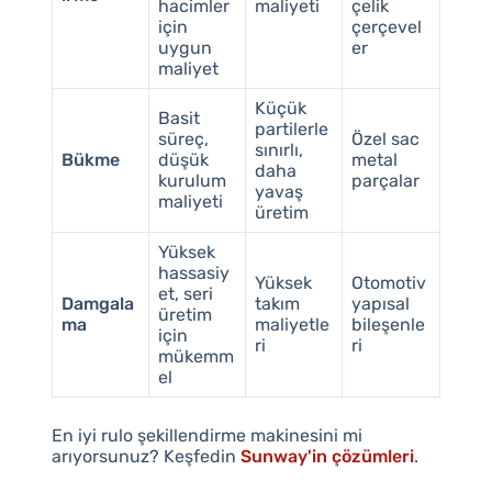
hacimler
maliyeti
çelik
için
çerçevel
uygun
er
maliyet
Küçük
Basit
partilerle
süreç,
Özel sac
sınırlı,
Bükme
düşük
metal
daha
kurulum
parçalar
yavaş
maliyeti
üretim
Yüksek
hassasiy
Yüksek
Otomotiv
et, seri
Damgala
takım
yapısal
üretim
ma
maliyetle
bileşenle
için
ri
ri
mükemm
el
En iyi rulo şekillendirme makinesini mi
arıyorsunuz? Keşfedin
Sunway'in çözümleri
.