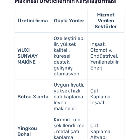
Makinesi Üreticilerinin Karşılaştırması
Hizmet
Üretici firma
Güçlü Yönler
Verilen
Sektörler
Özelleştirilebi
lir, yüksek
İnşaat,
WUXI
kaliteli,
Otomotiv,
SUNWAY
küresel
Endüstriyel,
MAKİNE
destek,
Yenilenebilir
gelişmiş
Enerji
otomasyon
Uygun fiyatlı,
yüksek hızlı
Çatı
Botou Xianfa
çatı kaplama
Kaplama,
levha
İnşaat
makineleri
Kiremit rulo
şekillendirme
Çatı
Yingkou
, metal çatı
Kaplama,
Bohai
kaplama
Altyapı