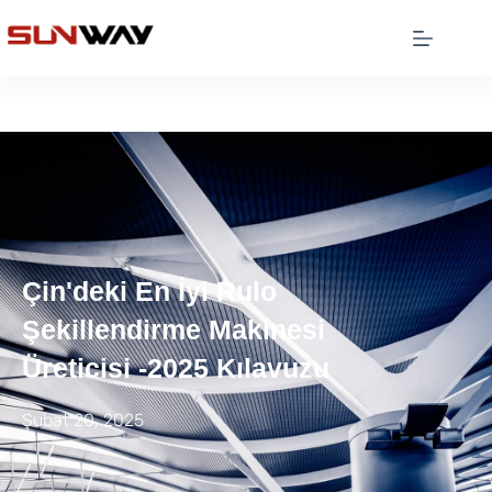
Çin'deki En İyi Rulo
Şekillendirme Makinesi
Üreticisi -2025 Kılavuzu
Şubat 20, 2025