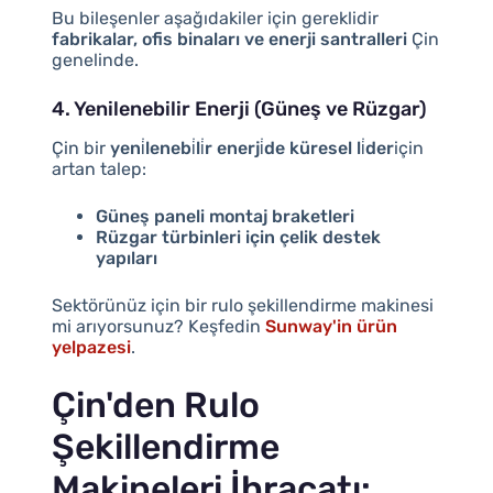
Bu bileşenler aşağıdakiler için gereklidir
fabrikalar, ofis binaları ve enerji santralleri
Çin
genelinde.
4. Yenilenebilir Enerji (Güneş ve Rüzgar)
Çin bir
yeni̇lenebi̇li̇r enerji̇de küresel li̇der
için
artan talep:
Güneş paneli montaj braketleri
Rüzgar türbinleri için çelik destek
yapıları
Sektörünüz için bir rulo şekillendirme makinesi
mi arıyorsunuz? Keşfedin
Sunway'in ürün
yelpazesi
.
Çin'den Rulo
Şekillendirme
Makineleri İhracatı: