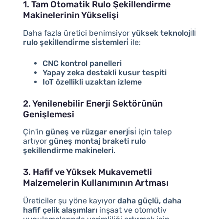
1. Tam Otomatik Rulo Şekillendirme
Makinelerinin Yükselişi
Daha fazla üretici benimsiyor
yüksek teknoloji̇li̇
rulo şeki̇llendi̇rme si̇stemleri̇
ile:
CNC kontrol panelleri
Yapay zeka destekli kusur tespiti
IoT özellikli uzaktan izleme
2. Yenilenebilir Enerji Sektörünün
Genişlemesi
Çin'in
güneş ve rüzgar enerji̇si̇
için talep
artıyor
güneş montaj braketi rulo
şekillendirme makineleri
.
3. Hafif ve Yüksek Mukavemetli
Malzemelerin Kullanımının Artması
Üreticiler şu yöne kayıyor
daha güçlü, daha
hafif çelik alaşımları
inşaat ve otomotiv