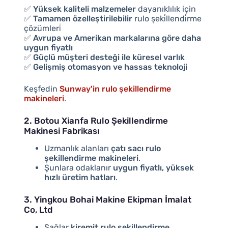
✅
Yüksek kaliteli malzemeler
dayanıklılık için
✅
Tamamen özelleştirilebilir
rulo şeki̇llendi̇rme
çözümleri̇
✅
Avrupa ve Amerikan markalarına göre daha
uygun fiyatlı
✅
Güçlü müşteri desteği ile küresel varlık
✅
Gelişmiş otomasyon ve hassas teknoloji
Keşfedin
Sunway'in rulo şekillendirme
makineleri
.
2. Botou Xianfa Rulo Şekillendirme
Makinesi Fabrikası
Uzmanlık alanları
çatı sacı rulo
şekillendirme makineleri
.
Şunlara odaklanır
uygun fiyatlı, yüksek
hızlı üretim hatları
.
3. Yingkou Bohai Makine Ekipman İmalat
Co, Ltd
Sağlar
kiremit rulo şekillendirme