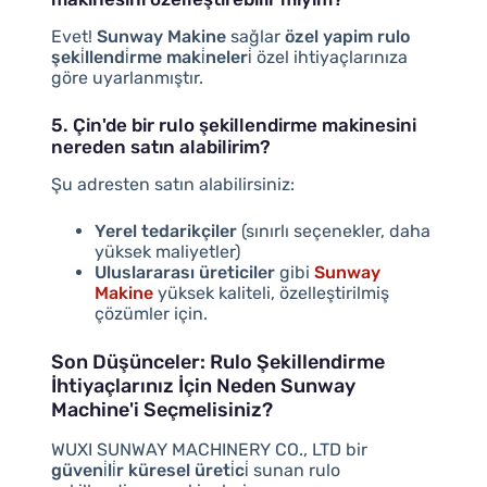
Evet!
Sunway Makine
sağlar
özel yapim rulo
şeki̇llendi̇rme maki̇neleri̇
özel ihtiyaçlarınıza
göre uyarlanmıştır.
5. Çin'de bir rulo şekillendirme makinesini
nereden satın alabilirim?
Şu adresten satın alabilirsiniz:
Yerel tedarikçiler
(sınırlı seçenekler, daha
yüksek maliyetler)
Uluslararası üreticiler
gibi
Sunway
Makine
yüksek kaliteli, özelleştirilmiş
çözümler için.
Son Düşünceler: Rulo Şekillendirme
İhtiyaçlarınız İçin Neden Sunway
Machine'i Seçmelisiniz?
WUXI SUNWAY MACHINERY CO., LTD bir
güveni̇li̇r küresel üreti̇ci̇
sunan rulo