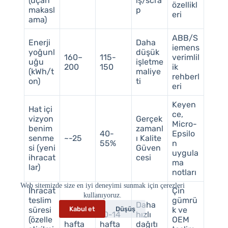
(uçan
iş/scra
özellikl
makasl
p
eri
ama)
ABB/S
Enerji
Daha
iemens
yoğunl
düşük
160–
115-
verimlil
uğu
işletme
200
150
ik
(kWh/t
maliye
rehberl
on)
ti
eri
Keyen
Hat içi
ce,
vizyon
Gerçek
Micro-
benim
zamanl
40-
Epsilo
senme
~-25
ı Kalite
55%
n
si (yeni
Güven
uygula
ihracat
cesi
ma
lar)
notları
Web sitemizde size en iyi deneyimi sunmak için çerezleri
İhracat
Çin
kullanıyoruz.
teslim
gümrü
Daha
Kabul et
Düşüş
süresi
k ve
12-18
10-14
hızlı
(özelle
OEM
hafta
hafta
dağıtı