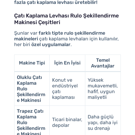
fazla çatı kaplama levhası üretebilir!
Çatı Kaplama Levhası Rulo Şekillendirme
Makinesi Çeşitleri
Şunlar var
farklı tipte rulo şekillendirme
makineleri
çatı kaplama levhaları için kullanılır,
her biri
özel uygulamalar
.
Temel
Makine Tipi
İçin En İyisi
Avantajlar
Oluklu Çatı
Konut ve
Yüksek
Kaplama
endüstriyel
mukavemetli,
Rulo
çatı
hafif, uygun
Şekillendirm
kaplaması
maliyetli
e Makinesi
Trapez Çatı
Kaplama
Daha güçlü
Ticari binalar,
Rulo
yapı, daha iyi
depolar
Şekillendirm
su drenajı
e Makinesi