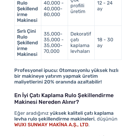
Rulo
40,000 -
12 - 24
profilli
Şekillend
40,000-
ay
üretim
irme
80,000
Makinesi
Sırlı Çini
35,000-
Dekoratif
Rulo
35,000 -
çatı
18 - 30
Şekillend
35,000-
kaplama
ay
irme
70,000
levhaları
Makinesi
Profesyonel ipucu:
Otomasyonlu yüksek hızlı
bir makineye yatırım yapmak üretim
maliyetlerini 20% oranında azaltabilir!
En İyi Çatı Kaplama Rulo Şekillendirme
Makinesi Nereden Alınır?
Eğer aradığınız
yüksek kaliteli çatı kaplama
levha rulo şekillendirme makineleri
, düşünün
WUXI SUNWAY MAKİNA A.Ş., LTD
.