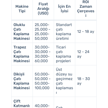
ROI
Fiyat
Makine
İçin En
Zaman
Aralığı
Tipi
İyisi
Çerçeves
(USD)
i
Oluklu
25,000-
Standart
Çatı
25,000 -
çatı
12 - 18 ay
Kaplama
25,000-
kaplama
Makinesi
50,000
üretimi
Trapez
30,000-
Ticari
Çatı
30,000 -
çatı
12 - 24
Kaplama
30,000-
kaplama
ay
Makinesi
60,000
projeleri
Üst
Dikişli
50,000-
düzey su
Çatı
50,000 -
geçirmez
18 - 30
Kaplama
50,000-
çatı
ay
Makinesi
100,000
kaplamas
ı
Çift
Katmanlı
40,000-
Çok