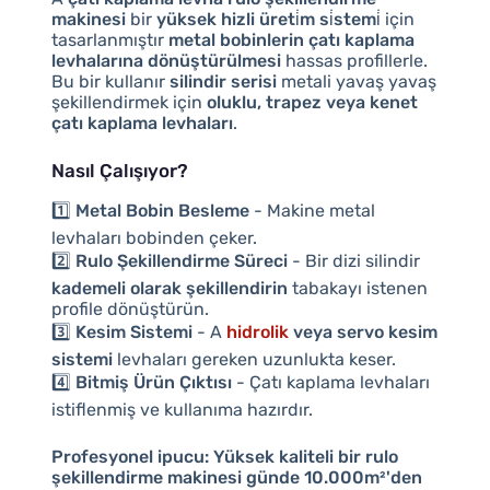
makinesi
bir
yüksek hizli üreti̇m si̇stemi̇
için
tasarlanmıştır
metal bobinlerin çatı kaplama
levhalarına dönüştürülmesi
hassas profillerle.
Bu bir kullanır
silindir serisi
metali yavaş yavaş
şekillendirmek için
oluklu, trapez veya kenet
çatı kaplama levhaları
.
Nasıl Çalışıyor?
1️⃣
Metal Bobin Besleme
- Makine metal
levhaları bobinden çeker.
2️⃣
Rulo Şekillendirme Süreci
- Bir dizi silindir
kademeli olarak şekillendirin
tabakayı istenen
profile dönüştürün.
3️⃣
Kesim Sistemi
- A
hidrolik
veya servo kesim
sistemi
levhaları gereken uzunlukta keser.
4️⃣
Bitmiş Ürün Çıktısı
- Çatı kaplama levhaları
istiflenmiş ve kullanıma hazırdır.
Profesyonel ipucu:
Yüksek kaliteli bir rulo
şekillendirme makinesi günde 10.000m²'den