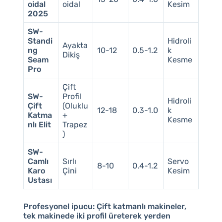
oidal
oidal
Kesim
2025
SW-
Standi
Hidroli
Ayakta
ng
10-12
0.5-1.2
k
Dikiş
Seam
Kesme
Pro
Çift
SW-
Profil
Hidroli
Çift
(Oluklu
12-18
0.3-1.0
k
Katma
+
Kesme
nlı Elit
Trapez
)
SW-
Camlı
Sırlı
Servo
8-10
0.4-1.2
Karo
Çini
Kesim
Ustası
Profesyonel ipucu:
Çift katmanlı makineler,
tek makinede iki profil üreterek yerden