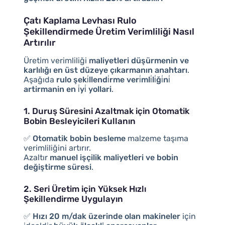
Çatı Kaplama Levhası Rulo
Şekillendirmede Üretim Verimliliği Nasıl
Artırılır
Üretim verimliliği
maliyetleri düşürmenin ve
karlılığı en üst düzeye çıkarmanın anahtarı
.
Aşağıda
rulo şeki̇llendi̇rme veri̇mli̇li̇ği̇ni̇
artirmanin en i̇yi̇ yollari
.
1. Duruş Süresini Azaltmak için Otomatik
Bobin Besleyicileri Kullanın
✅
Otomatik bobin besleme
malzeme taşıma
verimliliğini artırır.
Azaltır
manuel işçilik maliyetleri ve bobin
değiştirme süresi
.
2. Seri Üretim için Yüksek Hızlı
Şekillendirme Uygulayın
✅
Hızı 20 m/dak üzerinde olan makineler
için