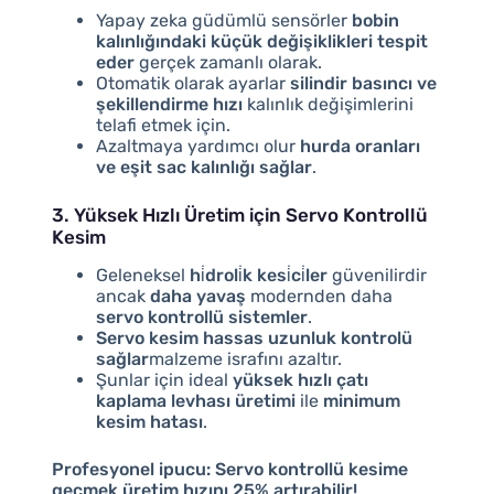
Yapay zeka güdümlü sensörler
bobin
kalınlığındaki küçük değişiklikleri tespit
eder
gerçek zamanlı olarak.
Otomatik olarak ayarlar
silindir basıncı ve
şekillendirme hızı
kalınlık değişimlerini
telafi etmek için.
Azaltmaya yardımcı olur
hurda oranları
ve eşit sac kalınlığı sağlar
.
3. Yüksek Hızlı Üretim için Servo Kontrollü
Kesim
Geleneksel
hi̇droli̇k kesi̇ci̇ler
güvenilirdir
ancak
daha yavaş
modernden daha
servo kontrollü sistemler
.
Servo kesim hassas uzunluk kontrolü
sağlar
malzeme israfını azaltır.
Şunlar için ideal
yüksek hızlı çatı
kaplama levhası üretimi
ile
minimum
kesim hatası
.
Profesyonel ipucu:
Servo kontrollü kesime
geçmek üretim hızını 25% artırabilir!