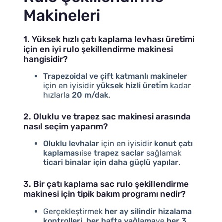
Makineleri
1. Yüksek hızlı çatı kaplama levhası üretimi
için en iyi rulo şekillendirme makinesi
hangisidir?
Trapezoidal ve çift katmanlı makineler
için en iyisidir
yüksek hizli üreti̇m
kadar
hızlarla
20 m/dak
.
2. Oluklu ve trapez sac makinesi arasında
nasıl seçim yaparım?
Oluklu levhalar
için en iyisidir
konut çatı
kaplaması
ise
trapez saclar
sağlamak
ticari binalar için daha güçlü yapılar
.
3. Bir çatı kaplama sac rulo şekillendirme
makinesi için tipik bakım programı nedir?
Gerçekleştirmek
her ay silindir hizalama
kontrolleri
,
her hafta yağlama
ve
her 3