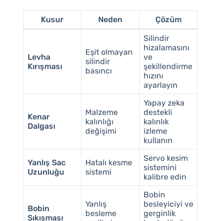
Kusur
Neden
Çözüm
Silindir
hizalamasını
Eşit olmayan
Levha
ve
silindir
Kırışması
şekillendirme
basıncı
hızını
ayarlayın
Yapay zeka
Malzeme
destekli
Kenar
kalınlığı
kalınlık
Dalgası
değişimi
izleme
kullanın
Servo kesim
Yanlış Sac
Hatalı kesme
sistemini
Uzunluğu
sistemi
kalibre edin
Bobin
Yanlış
besleyiciyi ve
Bobin
besleme
gerginlik
Sıkışması