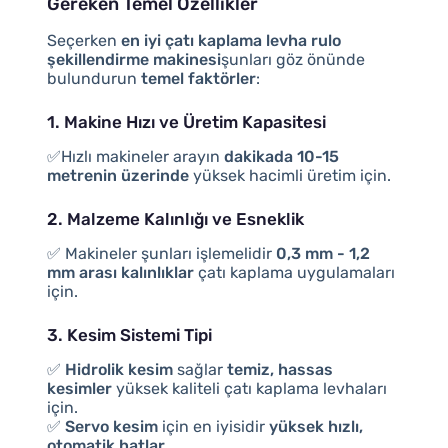
Gereken Temel Özellikler
Seçerken
en iyi çatı kaplama levha rulo
şekillendirme makinesi
şunları göz önünde
bulundurun
temel faktörler
:
1. Makine Hızı ve Üretim Kapasitesi
✅Hızlı makineler arayın
dakikada 10-15
metrenin üzerinde
yüksek hacimli üretim için.
2. Malzeme Kalınlığı ve Esneklik
✅ Makineler şunları işlemelidir
0,3 mm - 1,2
mm arası kalınlıklar
çatı kaplama uygulamaları
için.
3. Kesim Sistemi Tipi
✅
Hidrolik kesim
sağlar
temiz, hassas
kesimler
yüksek kaliteli çatı kaplama levhaları
için.
✅
Servo kesim
için en iyisidir
yüksek hızlı,
otomatik hatlar
.