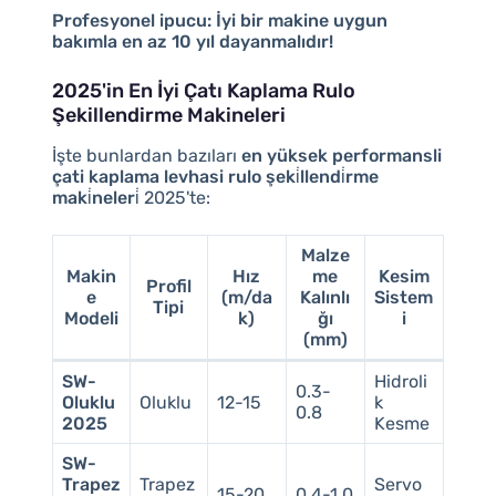
Profesyonel ipucu:
İyi bir makine uygun
bakımla en az 10 yıl dayanmalıdır!
2025'in En İyi Çatı Kaplama Rulo
Şekillendirme Makineleri
İşte bunlardan bazıları
en yüksek performansli
çati kaplama levhasi rulo şeki̇llendi̇rme
maki̇neleri̇
2025'te:
Malze
Makin
Hız
me
Kesim
Profil
e
(m/da
Kalınlı
Sistem
Tipi
Modeli
k)
ğı
i
(mm)
SW-
Hidroli
0.3-
Oluklu
Oluklu
12-15
k
0.8
2025
Kesme
SW-
Trapez
Trapez
Servo
15-20
0.4-1.0