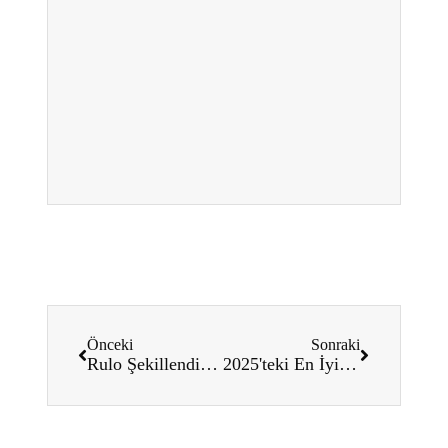
Önceki
Sonraki
Rulo Şekillendirme Bükme Yarıçapı: 2025 için Nihai Kılavuz
2025'teki En İyi Rulo Şekillendirme Makinesi Tedarikçileri - Nihai Kılavuz