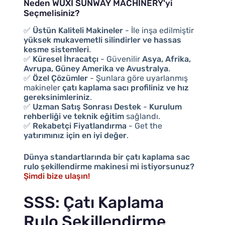
Neden WUXI SUNWAY MACHINERY'yi
Seçmelisiniz?
✅
Üstün Kaliteli Makineler
- İle inşa edilmiştir
yüksek mukavemetli silindirler ve hassas
kesme sistemleri
.
✅
Küresel İhracatçı
- Güvenilir
Asya, Afrika,
Avrupa, Güney Amerika ve Avustralya
.
✅
Özel Çözümler
- Şunlara göre uyarlanmış
makineler
çatı kaplama sacı profiliniz ve hız
gereksinimleriniz
.
✅
Uzman Satış Sonrası Destek
-
Kurulum
rehberliği ve teknik eğitim
sağlandı.
✅
Rekabetçi Fiyatlandırma
- Get the
yatırımınız için en iyi değer
.
Dünya standartlarında bir çatı kaplama sac
rulo şekillendirme makinesi mi istiyorsunuz?
Şimdi bize ulaşın!
SSS: Çatı Kaplama
Rulo Şekillendirme