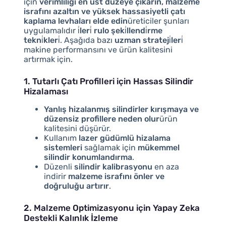
için
verimliliği en üst düzeye çıkarın, malzeme
israfını azaltın ve yüksek hassasiyetli çatı
kaplama levhaları elde edin
üreticiler şunları
uygulamalıdır
i̇leri̇ rulo şeki̇llendi̇rme
tekni̇kleri̇
. Aşağıda bazı
uzman strateji̇leri̇
makine performansını ve ürün kalitesini
artırmak için.
1. Tutarlı Çatı Profilleri için Hassas Silindir
Hizalaması
Yanlış hizalanmış silindirler kırışmaya ve
düzensiz profillere neden olur
ürün
kalitesini düşürür.
Kullanım
lazer güdümlü hizalama
sistemleri
sağlamak için
mükemmel
silindir konumlandırma
.
Düzenli
silindir kalibrasyonu
en aza
indirir
malzeme israfını önler ve
doğruluğu artırır
.
2. Malzeme Optimizasyonu için Yapay Zeka
Destekli Kalınlık İzleme