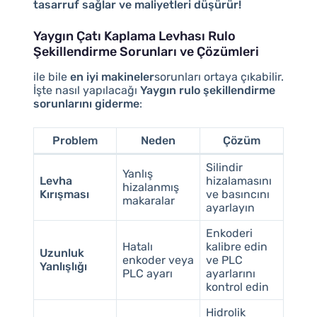
tasarruf sağlar ve maliyetleri düşürür!
Yaygın Çatı Kaplama Levhası Rulo
Şekillendirme Sorunları ve Çözümleri
ile bile
en iyi makineler
sorunları ortaya çıkabilir.
İşte nasıl yapılacağı
Yaygın rulo şekillendirme
sorunlarını giderme
:
Problem
Neden
Çözüm
Silindir
Yanlış
Levha
hizalamasını
hizalanmış
Kırışması
ve basıncını
makaralar
ayarlayın
Enkoderi
Hatalı
kalibre edin
Uzunluk
enkoder veya
ve PLC
Yanlışlığı
PLC ayarı
ayarlarını
kontrol edin
Hidrolik