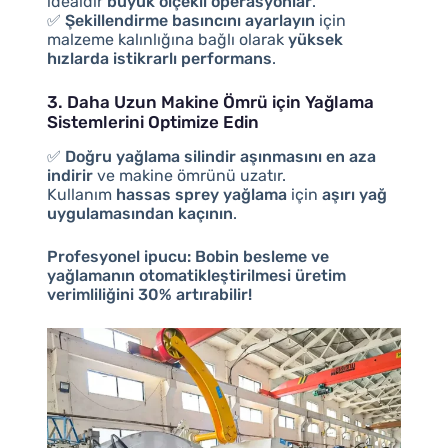
idealdir
büyük ölçekli operasyonlar
.
✅
Şekillendirme basıncını ayarlayın
için
malzeme kalınlığına bağlı olarak
yüksek
hızlarda istikrarlı performans
.
3. Daha Uzun Makine Ömrü için Yağlama
Sistemlerini Optimize Edin
✅
Doğru yağlama silindir aşınmasını en aza
indirir
ve makine ömrünü uzatır.
Kullanım
hassas sprey yağlama
için
aşırı yağ
uygulamasından kaçının
.
Profesyonel ipucu:
Bobin besleme ve
yağlamanın otomatikleştirilmesi üretim
verimliliğini 30% artırabilir!