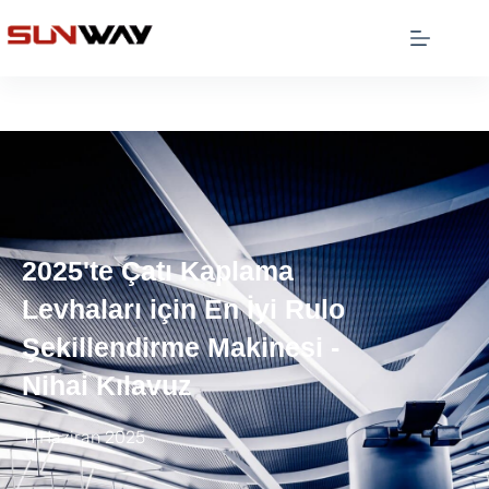
2025'te Çatı Kaplama
Levhaları için En İyi Rulo
Şekillendirme Makinesi -
Nihai Kılavuz
11 Haziran 2025