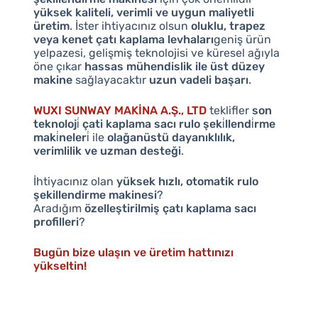
yüksek kaliteli, verimli ve uygun maliyetli
üretim
. İster ihtiyacınız olsun
oluklu, trapez
veya kenet çatı kaplama levhaları
geniş ürün
yelpazesi, gelişmiş teknolojisi ve küresel ağıyla
öne çıkar
hassas mühendislik ile üst düzey
makine
sağlayacaktır
uzun vadeli başarı
.
WUXI SUNWAY MAKİNA A.Ş., LTD
teklifler
son
teknoloji̇ çati kaplama sacı rulo şeki̇llendi̇rme
maki̇neleri̇
ile
olağanüstü dayanıklılık,
verimlilik ve uzman desteği
.
İhtiyacınız olan
yüksek hızlı, otomatik rulo
şekillendirme makinesi
?
Aradığım
özelleştirilmiş çatı kaplama sacı
profilleri
?
Bugün bize ulaşın ve üretim hattınızı
yükseltin!