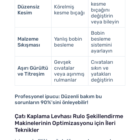
kesme
Düzensiz
Körelmiş
bıçağını
Kesim
kesme bıçağı
değiştirin
veya bileyin
Bobin
Malzeme
Yanlış bobin
besleme
Sıkışması
besleme
sistemini
ayarlayın
Gevşek
Cıvataları
Aşırı Gürültü
cıvatalar
sıkın ve
ve Titreşim
veya aşınmış
yatakları
rulmanlar
değiştirin
Profesyonel ipucu:
Düzenli bakım bu
sorunların 90%'sini önleyebilir!
Çatı Kaplama Levhası Rulo Şekillendirme
Makinelerinin Optimizasyonu için İleri
Teknikler