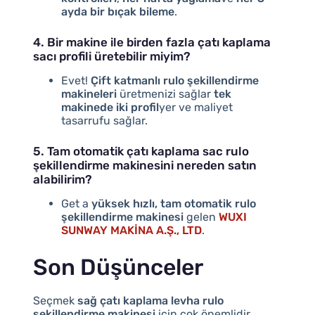
ayda bir bıçak bileme
.
4. Bir makine ile birden fazla çatı kaplama
sacı profili üretebilir miyim?
Evet!
Çift katmanlı rulo şekillendirme
makineleri
üretmenizi sağlar
tek
makinede iki profil
yer ve maliyet
tasarrufu sağlar.
5. Tam otomatik çatı kaplama sac rulo
şekillendirme makinesini nereden satın
alabilirim?
Get a
yüksek hızlı, tam otomatik rulo
şekillendirme makinesi
gelen
WUXI
SUNWAY MAKİNA A.Ş., LTD
.
Son Düşünceler
Seçmek
sağ çatı kaplama levha rulo
şekillendirme makinesi
için çok önemlidir