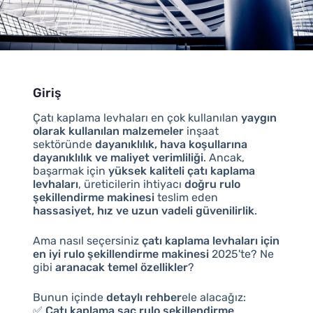
Giriş
Çatı kaplama levhaları en çok kullanılan
yaygın
olarak kullanılan malzemeler
inşaat
sektöründe
dayanıklılık, hava koşullarına
dayanıklılık ve maliyet verimliliği
. Ancak,
başarmak için
yüksek kaliteli çatı kaplama
levhaları
, üreticilerin ihtiyacı
doğru rulo
şekillendirme makinesi
teslim eden
hassasiyet, hız ve uzun vadeli güvenilirlik
.
Ama nasıl seçersiniz
çatı kaplama levhaları için
en iyi rulo şekillendirme makinesi
2025'te? Ne
gibi
aranacak temel özellikler
?
Bunun içinde
detaylı rehber
ele alacağız:
✅
Çatı kaplama sac rulo şekillendirme