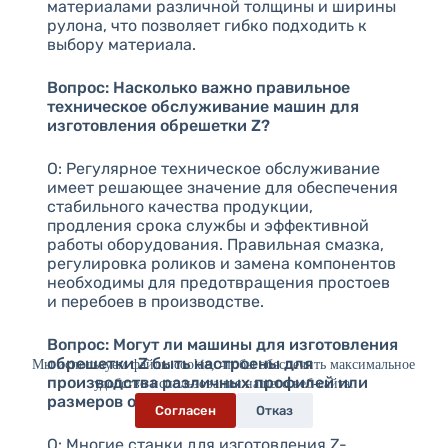
материалами различной толщины и ширины
рулона, что позволяет гибко подходить к
выбору материала.
Вопрос: Насколько важно правильное
техническое обслуживание машин для
изготовления обрешетки Z?
О: Регулярное техническое обслуживание
имеет решающее значение для обеспечения
стабильного качества продукции,
продления срока службы и эффективной
работы оборудования. Правильная смазка,
регулировка роликов и замена компонентов
необходимы для предотвращения простоев
и перебоев в производстве.
Вопрос: Могут ли машины для изготовления
обрешетки Z быть настроены для
Мы используем файлы cookie, чтобы обеспечить максимальное
производства различных профилей или
удобство использования нашего веб-сайта.
размеров обрешетки?
Согласен
Отказ
О: Многие станки для изготовления Z-