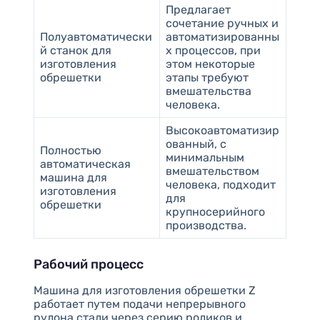
Предлагает
сочетание ручных и
Полуавтоматически
автоматизированны
й станок для
х процессов, при
изготовления
этом некоторые
обрешетки
этапы требуют
вмешательства
человека.
Высокоавтоматизир
ованный, с
Полностью
минимальным
автоматическая
вмешательством
машина для
человека, подходит
изготовления
для
обрешетки
крупносерийного
производства.
Рабочий процесс
Машина для изготовления обрешетки Z
работает путем подачи непрерывного
рулона стали через серию роликов и