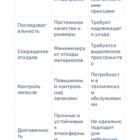
ыми
прессами
Постоянное
Требует
Последоват
качество и
надлежащег
ельность
размеры
о ухода
Требуется
Минимизиру
Сокращение
выделенное
ет отходы
отходов
пространств
материалов
о
Потребност
Повышенны
и в
Контроль
й контроль
техническо
запасов
над
м
запасами
обслуживан
ии
Прочные и
устойчивые
Не идеально
к
подходит
Долговечнос
атмосферны
для
ть
м
небольших