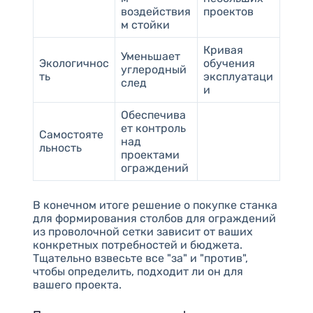
воздействия
проектов
м стойки
Кривая
Уменьшает
Экологичнос
обучения
углеродный
ть
эксплуатаци
след
и
Обеспечива
ет контроль
Самостояте
над
льность
проектами
ограждений
В конечном итоге решение о покупке станка
для формирования столбов для ограждений
из проволочной сетки зависит от ваших
конкретных потребностей и бюджета.
Тщательно взвесьте все "за" и "против",
чтобы определить, подходит ли он для
вашего проекта.