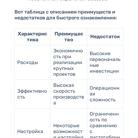
Вот таблица с описанием преимуществ и
недостатков для быстрого ознакомления:
Характерис
Преимущес
Недостаток
тика
тво
Экономично
Высокие
сть при
первоначаль
Расходы
реализации
ные
крупных
инвестиции
проектов
Высокая
Операционн
Эффективно
скорость
ая
сть
производств
сложность
а
Ограниченн
ость по
Некоторые
сравнению
Настройка
возможност
с
и настройки
листогибочн