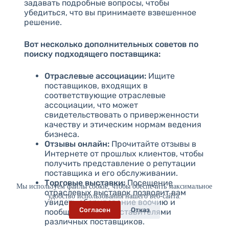
задавать подробные вопросы, чтобы
убедиться, что вы принимаете взвешенное
решение.
Вот несколько дополнительных советов по
поиску подходящего поставщика:
Отраслевые ассоциации:
Ищите
поставщиков, входящих в
соответствующие отраслевые
ассоциации, что может
свидетельствовать о приверженности
качеству и этическим нормам ведения
бизнеса.
Отзывы онлайн:
Прочитайте отзывы в
Интернете от прошлых клиентов, чтобы
получить представление о репутации
поставщика и его обслуживании.
Торговые выставки:
Посещение
Мы используем файлы cookie, чтобы обеспечить максимальное
отраслевых выставок позволит вам
удобство использования нашего веб-сайта.
увидеть оборудование воочию и
Согласен
Отказ
пообщаться с представителями
различных поставщиков.