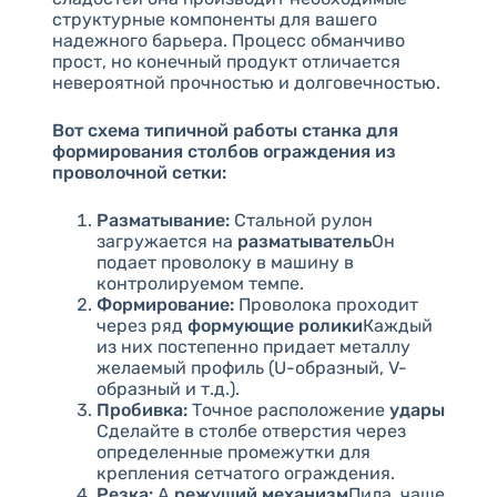
структурные компоненты для вашего
надежного барьера. Процесс обманчиво
прост, но конечный продукт отличается
невероятной прочностью и долговечностью.
Вот схема типичной работы станка для
формирования столбов ограждения из
проволочной сетки:
Разматывание:
Стальной рулон
загружается на
разматыватель
Он
подает проволоку в машину в
контролируемом темпе.
Формирование:
Проволока проходит
через ряд
формующие ролики
Каждый
из них постепенно придает металлу
желаемый профиль (U-образный, V-
образный и т.д.).
Пробивка:
Точное расположение
удары
Сделайте в столбе отверстия через
определенные промежутки для
крепления сетчатого ограждения.
Резка:
А
режущий механизм
Пила, чаще