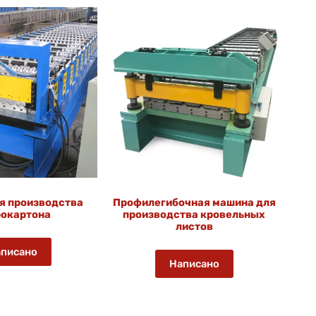
я производства
Профилегибочная машина для
окартона
производства кровельных
листов
писано
Написано