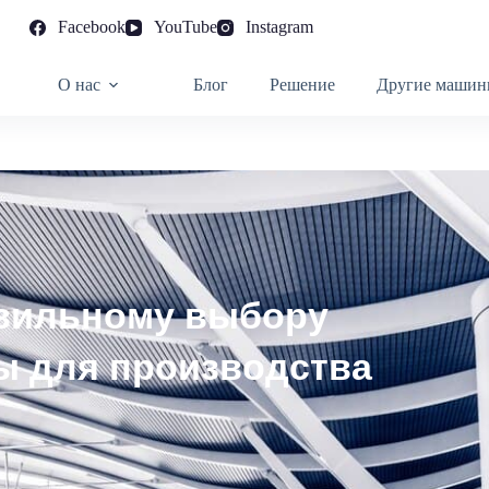
Facebook
YouTube
Instagram
О нас
Блог
Решение
Другие машин
авильному выбору
 для производства