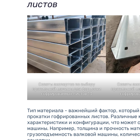
листов
Советы экспертов по выбору
Советы экс
правильной машины для формовки
правильной м
гофрированных листов 13
гофрирова
Тип материала - важнейший фактор, который
прокатки гофрированных листов. Различные 
характеристики и конфигурации, что может 
машины. Например, толщина и прочность мат
грузоподъемность валковой машины, количе