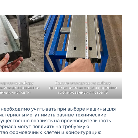
пертов по выбору
Советы экспертов по выбору
ашины для формовки
правильной машины для формовки
нных листов 14
гофрированных листов 15
 необходимо учитывать при выборе машины для
материалы могут иметь разные технические
существенно повлиять на производительность
ериала могут повлиять на требуемую
ство формовочных клетей и конфигурацию