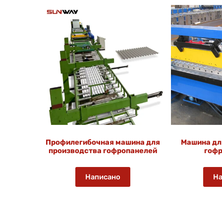
Профилегибочная машина для
Машина дл
производства гофропанелей
гофр
Написано
На