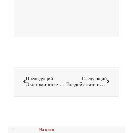
Предыдущий
Следующий
Экономичные решения с использованием профилегибочных машин для производства легких стальных профилей
Воздействие на окружающую среду профилегибочных машин для производства ставней
На ключ