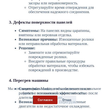
засоры или неравномерность.
Отрегулируйте время отверждения для
обеспечения надежного соединения.
3. Дефекты поверхности панелей
Симптомы:
На панелях видны царапины,
вмятины или неровная отделка.
Возможные причины:
Изношенные ролики
или неправильная обработка материалов.
Решение:
Замените или отремонтируйте
поврежденные ролики.
Внедрите правильные процедуры
обработки материалов, чтобы избежать
повреждений в производстве.
4. Перегрев машины
Симптомы:
Машина останавливается или
Мы используем файлы cookie, чтобы обеспечить максимальное
работает с пониженной эффективностью после
удобство использования нашего веб-сайта.
длительной эксплуатации.
Согласен
Отказ
Возможные причины:
Перегруженные
двигатели или недостаточное охлаждение.