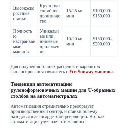
Крупнома
Высокоско
сштабное
15-25 м/
$100,000–
ростные
производс
мин
$150,000
станки
тво
Полность
Уникальн
ю
ые или
10-20 м/
$150,000–
настраивае
нишевые
мин
$200,000
мые
приложен
машины
ия
Для получения точных расценок и вариантов
финансирования свяжитесь с
Уси Sunway машины
.
Тенденции автоматизации
рулоноформовочных машин для U-образных
столбов на автомагистралях
Автоматизация стремительно преобразует
производственный сектор, и станки Sunway
находятся в авангарде этой революции. Вот как
автоматизация улучшает эти машины: