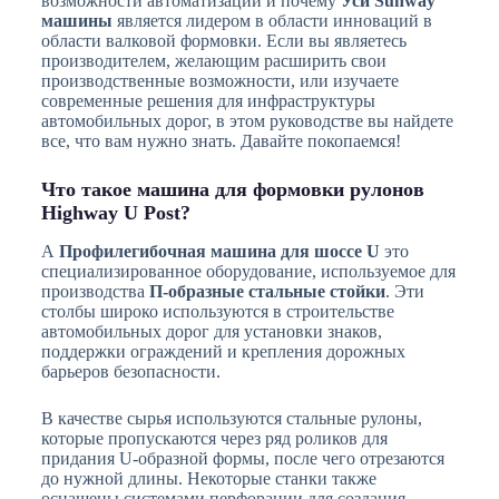
возможности автоматизации и почему
Уси Sunway
машины
является лидером в области инноваций в
области валковой формовки. Если вы являетесь
производителем, желающим расширить свои
производственные возможности, или изучаете
современные решения для инфраструктуры
автомобильных дорог, в этом руководстве вы найдете
все, что вам нужно знать. Давайте покопаемся!
Что такое машина для формовки рулонов
Highway U Post?
А
Профилегибочная машина для шоссе U
это
специализированное оборудование, используемое для
производства
П-образные стальные стойки
. Эти
столбы широко используются в строительстве
автомобильных дорог для установки знаков,
поддержки ограждений и крепления дорожных
барьеров безопасности.
В качестве сырья используются стальные рулоны,
которые пропускаются через ряд роликов для
придания U-образной формы, после чего отрезаются
до нужной длины. Некоторые станки также
оснащены системами перфорации для создания