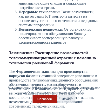
минимизирующие отходы и снижающие
потребление энергии.
Передовые технологии:
Такие возможности,
как интеграция IoT, контроль качества на
основе искусственного интеллекта и передовые
системы перфорации.
Комплексная поддержка:
От установки до
послепродажного обслуживания Sunway
обеспечивает бесперебойную работу и
удовлетворенность клиентов.
Заключение: Расширение возможностей
телекоммуникационной отрасли с помощью
технологии роликовой формовки
The
Формовочная машина для производства
корпусов базовых станций
совершает революцию в
производстве телекоммуникационного оборудования,
обеспечивая точность, масштабируемость и
Мы используем файлы cookie, чтобы обеспечить максимальное
устойчивость. Независимо от того, производите ли
удобство использования нашего веб-сайта.
вы корпуса для сетей 5G, систем аварийного
восстановления или "умных" городов, эти машины
Согласен
Отказ
незаменимы для удовлетворения требований
современных телекоммуникаций.