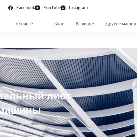
Facebook
YouTube
Instagram
О нас
Блог
Решение
Другие машин
вельный лист
 машины