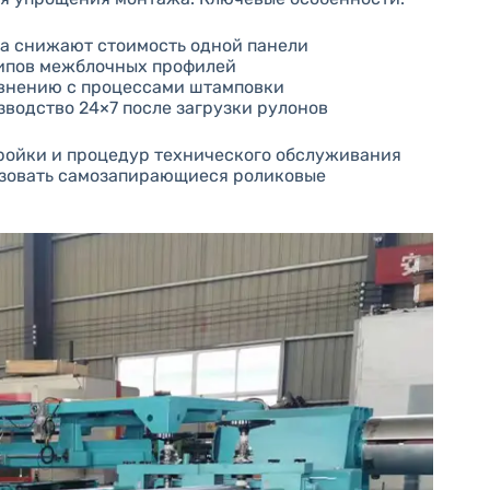
а снижают стоимость одной панели
типов межблочных профилей
авнению с процессами штамповки
водство 24×7 после загрузки рулонов
ройки и процедур технического обслуживания
ьзовать самозапирающиеся роликовые