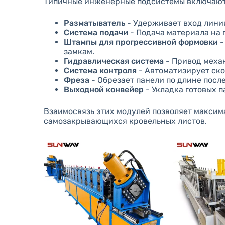
Типичные инженерные подсистемы включают 
Разматыватель
- Удерживает вход лини
Система подачи
- Подача материала на
Штампы для прогрессивной формовки
-
замкам.
Гидравлическая система
- Привод меха
Система контроля
- Автоматизирует ско
Фреза
- Обрезает панели по длине пос
Выходной конвейер
- Укладка готовых 
Взаимосвязь этих модулей позволяет макси
самозакрывающихся кровельных листов.