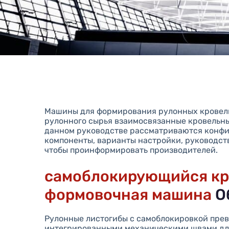
Машины для формирования рулонных кровель
рулонного сырья взаимосвязанные кровельн
данном руководстве рассматриваются конф
компоненты, варианты настройки, руководст
чтобы проинформировать производителей.
самоблокирующийся кр
формовочная машина
О
Рулонные листогибы с самоблокировкой прев
интегрированными механическими швами дл