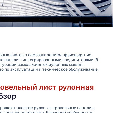
ных листов с самозапиранием производят из
ые панели с интегрированными соединителями. В
игурации самозажимных рулонных машин,
во по эксплуатации и техническое обслуживание,
овельный лист рулонная
бзор
ращают плоские рулоны в кровельные панели с
я упрощения монтажа. Ключевые особенности: