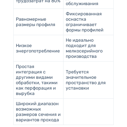
трудозатрат на 80%
обслуживания
Фиксированная
Равномерные
оснастка
размеры профиля
ограничивает
формы профилей
Не идеально
Низкое
подходит для
энергопотребление
мелкосерийного
производства
Простая
интеграция с
Требуется
другими видами
значительное
обработки, такими
пространство для
как перфорация и
установки
вырубка
Широкий диапазон
возможных
размеров сечения и
вариантов прохода