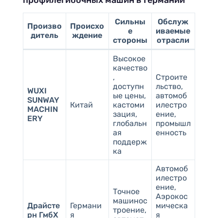
Сильны
Обслуж
Произво
Происхо
е
иваемые
дитель
ждение
стороны
отрасли
Высокое
качество
,
Строите
доступн
льство,
WUXI
ые цены,
автомоб
SUNWAY
Китай
кастоми
илестро
MACHIN
зация,
ение,
ERY
глобальн
промышл
ая
енность
поддерж
ка
Автомоб
илестро
ение,
Точное
Аэрокос
машинос
Драйсте
Германи
мическа
троение,
рн ГмбХ
я
я