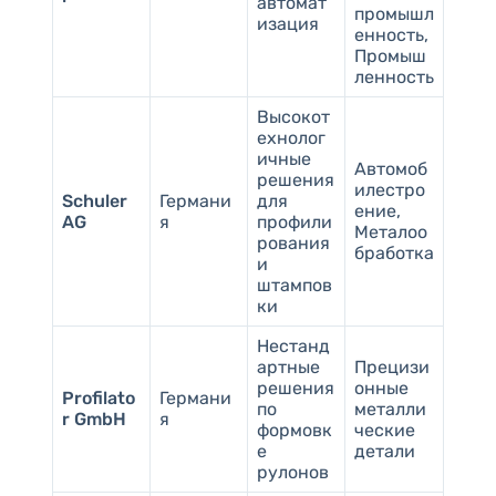
автомат
промышл
изация
енность,
Промыш
ленность
Высокот
ехнолог
ичные
Автомоб
решения
илестро
Schuler
Германи
для
ение,
AG
я
профили
Металоо
рования
бработка
и
штампов
ки
Нестанд
артные
Прецизи
решения
онные
Profilato
Германи
по
металли
r GmbH
я
формовк
ческие
е
детали
рулонов