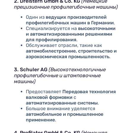
2. Dreistern GmbH & Co. KG
(Немецкие
прецизионные профилегибочные машины)
Один из
ведущих производителей
профилегибочных машин в Германии
.
Специализируется на
высокоточными
и автоматизированными решениями
для профилирования
.
Обслуживает отрасли, такие как
автомобилестроение, строительство и
аэрокосмическая промышленность
.
3. Schuler AG
(Высокотехнологичные
профилегибочные и штамповочные
машины)
Предоставляет
Передовая технология
валковой формовки
с
автоматизированные системы
.
Большое внимание уделяется
автомобильное и промышленное
применение
.
4. Profilator GmbH & Co. KG
(Немецкая