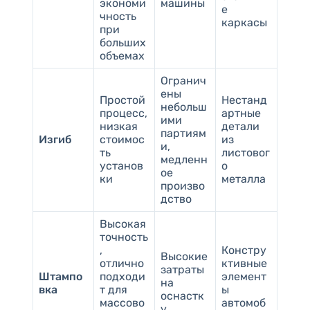
экономи
машины
е
чность
каркасы
при
больших
объемах
Огранич
ены
Простой
Нестанд
небольш
процесс,
артные
ими
низкая
детали
партиям
Изгиб
стоимос
из
и,
ть
листовог
медленн
установ
о
ое
ки
металла
произво
дство
Высокая
точность
,
Констру
Высокие
отлично
ктивные
затраты
Штампо
подходи
элемент
на
вка
т для
ы
оснастк
массово
автомоб
у