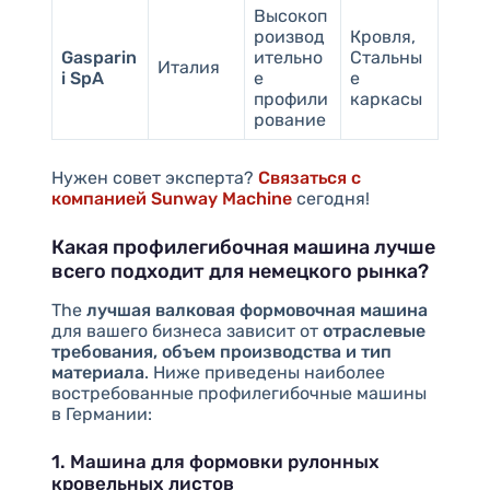
Высокоп
роизвод
Кровля,
Gasparin
ительно
Стальны
Италия
i SpA
е
е
профили
каркасы
рование
Нужен совет эксперта?
Связаться с
компанией Sunway Machine
сегодня!
Какая профилегибочная машина лучше
всего подходит для немецкого рынка?
The
лучшая валковая формовочная машина
для вашего бизнеса зависит от
отраслевые
требования, объем производства и тип
материала
. Ниже приведены наиболее
востребованные профилегибочные машины
в Германии:
1. Машина для формовки рулонных
кровельных листов