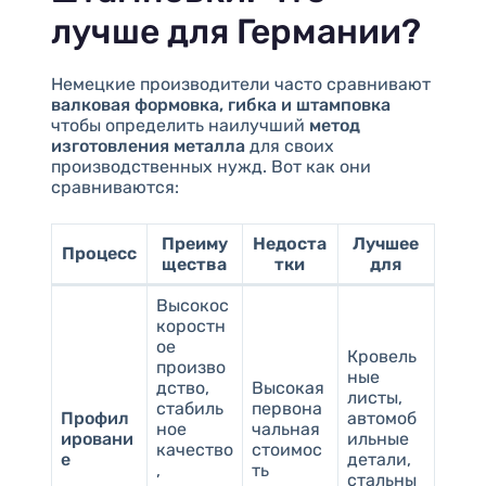
лучше для Германии?
Немецкие производители часто сравнивают
валковая формовка, гибка и штамповка
чтобы определить наилучший
метод
изготовления металла
для своих
производственных нужд. Вот как они
сравниваются:
Преиму
Недоста
Лучшее
Процесс
щества
тки
для
Высокос
коростн
ое
Кровель
произво
ные
дство,
Высокая
листы,
стабиль
первона
Профил
автомоб
ное
чальная
ировани
ильные
качество
стоимос
е
детали,
,
ть
стальны