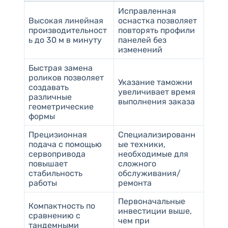
Исправленная
Высокая линейная
оснастка позволяет
производительност
повторять профили
ь до 30 м в минуту
панелей без
изменений
Быстрая замена
роликов позволяет
Указание таможни
создавать
увеличивает время
различные
выполнения заказа
геометрические
формы
Прецизионная
Специализированн
подача с помощью
ые техники,
сервопривода
необходимые для
повышает
сложного
стабильность
обслуживания/
работы
ремонта
Первоначальные
Компактность по
инвестиции выше,
сравнению с
чем при
тандемными