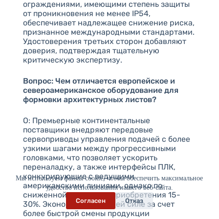
ограждениями, имеющими степень защиты
от проникновения не менее IP54,
обеспечивает надлежащее снижение риска,
признанное международными стандартами.
Удостоверения третьих сторон добавляют
доверия, подтверждая тщательную
критическую экспертизу.
Вопрос: Чем отличается европейское и
североамериканское оборудование для
формовки архитектурных листов?
О: Премьерные континентальные
поставщики внедряют передовые
сервоприводы управления подачей с более
узкими шагами между прогрессивными
головками, что позволяет ускорить
переналадку, а также интерфейсы ПЛК,
конкурирующие с ведущими
Мы используем файлы cookie, чтобы обеспечить максимальное
американскими линиями, однако по
удобство использования нашего веб-сайта.
сниженной стоимости приобретения 15-
Согласен
Отказ
30%. Экономия на рабочей силе за счет
более быстрой смены продукции