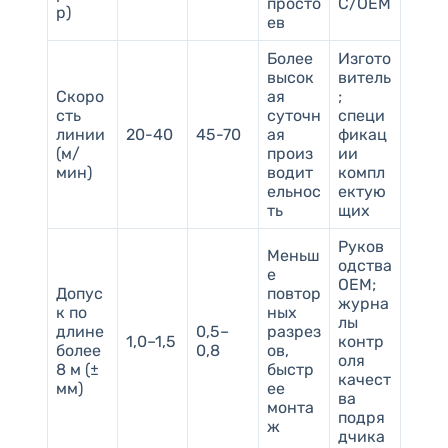
просто
C/OEM
р)
ев
Более
Изгото
высок
витель
Скоро
ая
;
сть
суточн
специ
линии
20-40
45-70
ая
фикац
(м/
произ
ии
мин)
водит
компл
ельнос
ектую
ть
щих
Руков
Меньш
одства
е
OEM;
Допус
повтор
журна
к по
ных
лы
длине
0,5–
разрез
1,0–1,5
контр
более
0,8
ов,
оля
8 м (±
быстр
качест
мм)
ее
ва
монта
подря
ж
дчика