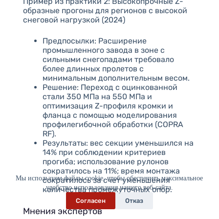
Пример из практики 2: Высокопрочные Z-
образные прогоны для регионов с высокой
снеговой нагрузкой (2024)
Предпосылки: Расширение
промышленного завода в зоне с
сильными снегопадами требовало
более длинных пролетов с
минимальным дополнительным весом.
Решение: Переход с оцинкованной
стали 350 МПа на 550 МПа и
оптимизация Z-профиля кромки и
фланца с помощью моделирования
профилегибочной обработки (COPRA
RF).
Результаты: вес секции уменьшился на
14% при соблюдении критериев
прогиба; использование рулонов
сократилось на 11%; время монтажа
Мы используем файлы cookie, чтобы обеспечить максимальное
сократилось за счет уменьшения
удобство использования нашего веб-сайта.
количества промежуточных опор.
Согласен
Отказ
Мнения экспертов