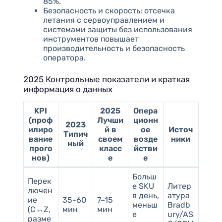
85%.
Безопасность и скорость: отсечка
летания с сервоуправлением и
системами защиты без использования
инструментов повышает
производительность и безопасность
оператора.
2025 Контрольные показатели и краткая
информация о данных
KPI
2025
Опера
(проф
Лучши
ционн
2023
илиро
й в
ое
Источ
Типич
вание
своем
возде
ники
ный
прого
класс
йстви
нов)
е
е
Больш
Перек
е SKU
Литер
лючен
в день,
атура
ие
35-60
7–15
меньш
Bradb
(C↔Z,
мин
мин
е
ury/AS
разме