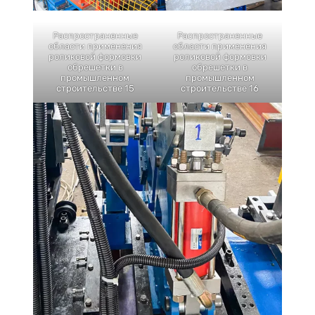
Распространенные
Распространенные
области применения
области применения
роликовой формовки
роликовой формовки
обрешетки в
обрешетки в
промышленном
промышленном
строительстве 15
строительстве 16