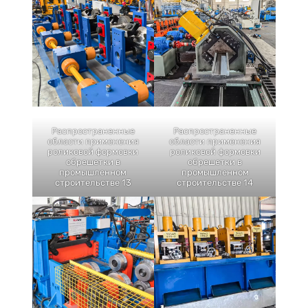
Распространенные
Распространенные
области применения
области применения
роликовой формовки
роликовой формовки
обрешетки в
обрешетки в
промышленном
промышленном
строительстве 13
строительстве 14