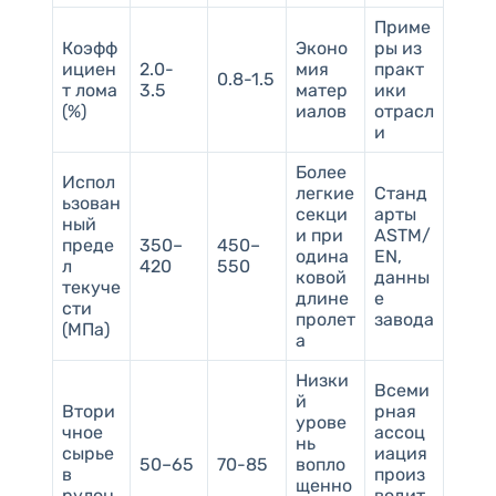
Приме
Коэфф
Эконо
ры из
ициен
2.0-
мия
практ
0.8-1.5
т лома
3.5
матер
ики
(%)
иалов
отрасл
и
Более
Испол
легкие
Станд
ьзован
секци
арты
ный
и при
ASTM/
преде
350–
450–
одина
EN,
л
420
550
ковой
данны
текуче
длине
е
сти
пролет
завода
(МПа)
а
Низки
Всеми
й
Втори
рная
урове
чное
ассоц
нь
сырье
иация
50–65
70-85
вопло
в
произ
щенно
рулон
водит