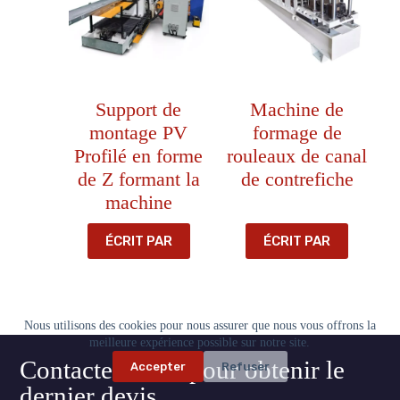
Support de
Machine de
montage PV
formage de
Profilé en forme
rouleaux de canal
de Z formant la
de contrefiche
machine
ÉCRIT PAR
ÉCRIT PAR
Nous utilisons des cookies pour nous assurer que nous vous offrons la
meilleure expérience possible sur notre site.
Contactez-nous pour obtenir le
Accepter
Refuser
dernier devis