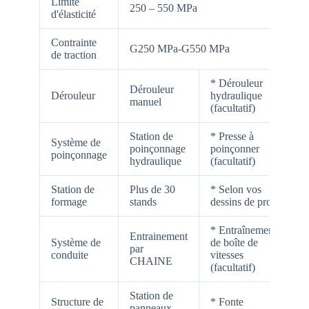
Limite
250 – 550 MPa
d'élasticité
Contrainte
G250 MPa-G550 MPa
de traction
* Dérouleur
Dérouleur
Dérouleur
hydraulique
manuel
(facultatif)
Station de
* Presse à
Système de
poinçonnage
poinçonner
poinçonnage
hydraulique
(facultatif)
Station de
Plus de 30
* Selon vos
formage
stands
dessins de profil
* Entraînement
Entrainement
Système de
de boîte de
par
conduite
vitesses
CHAINE
(facultatif)
Station de
Structure de
* Fonte
panneaux