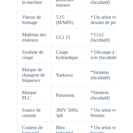
la machine
(facultatif)
muraux
Vitesse de
5-15
* Ou selon vos
formage
(M/MIN)
dessins de profil
Matériau des
* Cr12
GCr 15
rouleaux
(facultatif)
Système de
Coupe
* Découpe à la
coupe
hydraulique
scie (facultatif)
Marque de
*Siemens
changeur de
Yaskawa
(facultatif)
fréquence
Marque
*Siemens
Panasonic
PLC
(facultatif)
Source de
380V 50Hz
* Ou selon vos
courant
3ph
besoins
Couleur de
Bleu
* Ou selon vos
l'appareil
industriel
besoins