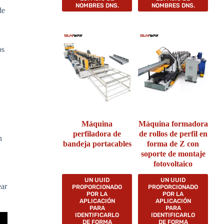
NOMBRES DNS.
NOMBRES DNS.
de
os
Máquina
Máquina formadora
perfiladora de
de rollos de perfil en
n
bandeja portacables
forma de Z con
soporte de montaje
fotovoltaico
UN UUID
UN UUID
ear
PROPORCIONADO
PROPORCIONADO
POR LA
POR LA
APLICACIÓN
APLICACIÓN
PARA
PARA
IDENTIFICARLO
IDENTIFICARLO
DE FORMA
DE FORMA