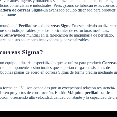
 versátiles, ligeros y duraderos se utilizan ampliamente en cubiertas,
icios comerciales e industriales. Pero, ¿cómo se fabrican estas correas 
ladora de correas Sigma
-un avanzado equipo diseñado para producir
 constante.
l mundo del
Perfiladoras de correas Sigma
En este artículo analizarem
qué son indispensables para los fabricantes de estructuras metálicas.
xi Sunway
líder mundial en la fabricación de maquinaria de perfilado,
stria con sus soluciones innovadoras y personalizables.
 correas Sigma?
un equipo industrial especializado que se utiliza para producir
Correas
 son componentes estructurales que soportan cargas en sistemas de
 bobinas planas de acero en correas Sigma de forma precisa mediante u
a forma en "S", son conocidas por su excepcional relación resistencia-
lar en proyectos de construcción. El sitio
Máquina perfiladora de
ción, ofreciendo alta velocidad, calidad constante y la capacidad de cr