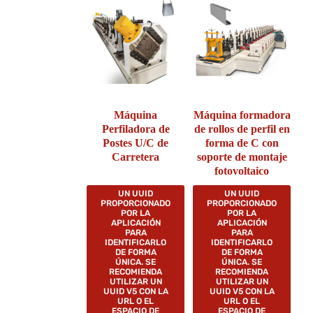
Máquina
Máquina formadora
Perfiladora de
de rollos de perfil en
Postes U/C de
forma de C con
Carretera
soporte de montaje
fotovoltaico
UN UUID
UN UUID
PROPORCIONADO
PROPORCIONADO
POR LA
POR LA
APLICACIÓN
APLICACIÓN
PARA
PARA
IDENTIFICARLO
IDENTIFICARLO
DE FORMA
DE FORMA
ÚNICA. SE
ÚNICA. SE
RECOMIENDA
RECOMIENDA
UTILIZAR UN
UTILIZAR UN
UUID V5 CON LA
UUID V5 CON LA
URL O EL
URL O EL
ESPACIO DE
ESPACIO DE