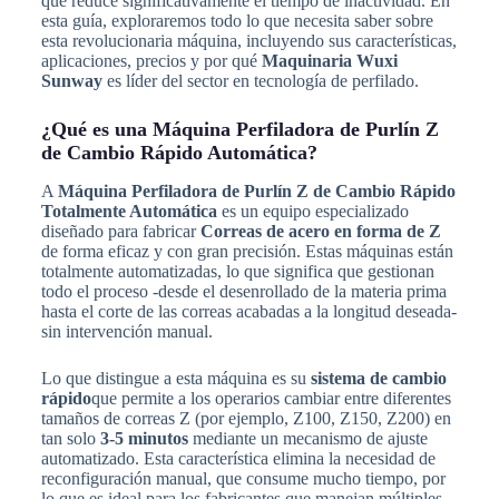
que reduce significativamente el tiempo de inactividad. En
esta guía, exploraremos todo lo que necesita saber sobre
esta revolucionaria máquina, incluyendo sus características,
aplicaciones, precios y por qué
Maquinaria Wuxi
Sunway
es líder del sector en tecnología de perfilado.
¿Qué es una Máquina Perfiladora de Purlín Z
de Cambio Rápido Automática?
A
Máquina Perfiladora de Purlín Z de Cambio Rápido
Totalmente Automática
es un equipo especializado
diseñado para fabricar
Correas de acero en forma de Z
de forma eficaz y con gran precisión. Estas máquinas están
totalmente automatizadas, lo que significa que gestionan
todo el proceso -desde el desenrollado de la materia prima
hasta el corte de las correas acabadas a la longitud deseada-
sin intervención manual.
Lo que distingue a esta máquina es su
sistema de cambio
rápido
que permite a los operarios cambiar entre diferentes
tamaños de correas Z (por ejemplo, Z100, Z150, Z200) en
tan solo
3-5 minutos
mediante un mecanismo de ajuste
automatizado. Esta característica elimina la necesidad de
reconfiguración manual, que consume mucho tiempo, por
lo que es ideal para los fabricantes que manejan múltiples