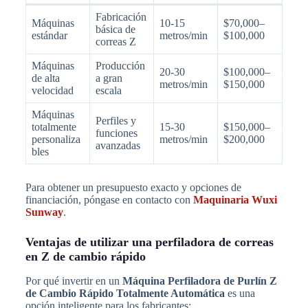
Fabricación
Máquinas
10-15
$70,000–
básica de
estándar
metros/min
$100,000
correas Z
Máquinas
Producción
20-30
$100,000–
de alta
a gran
metros/min
$150,000
velocidad
escala
Máquinas
Perfiles y
totalmente
15-30
$150,000–
funciones
personaliza
metros/min
$200,000
avanzadas
bles
Para obtener un presupuesto exacto y opciones de
financiación, póngase en contacto con
Maquinaria Wuxi
Sunway
.
Ventajas de utilizar una perfiladora de correas
en Z de cambio rápido
Por qué invertir en un
Máquina Perfiladora de Purlín Z
de Cambio Rápido Totalmente Automática
es una
opción inteligente para los fabricantes: