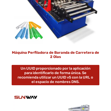
Máquina Perfiladora de Baranda de Carretera de
2 Olas
Un UUID proporcionado por la aplicación
para identificarlo de forma única. Se
recomienda utilizar un UUID v5 con la URL o
el espacio de nombres DNS.