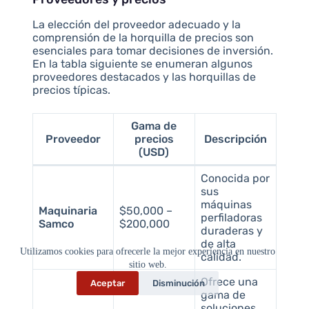
La elección del proveedor adecuado y la
comprensión de la horquilla de precios son
esenciales para tomar decisiones de inversión.
En la tabla siguiente se enumeran algunos
proveedores destacados y las horquillas de
precios típicas.
Gama de
Proveedor
precios
Descripción
(USD)
Conocida por
sus
máquinas
Maquinaria
$50,000 –
perfiladoras
Samco
$200,000
duraderas y
de alta
Utilizamos cookies para ofrecerle la mejor experiencia en nuestro
calidad.
sitio web.
Ofrece una
Aceptar
Disminución
gama de
soluciones