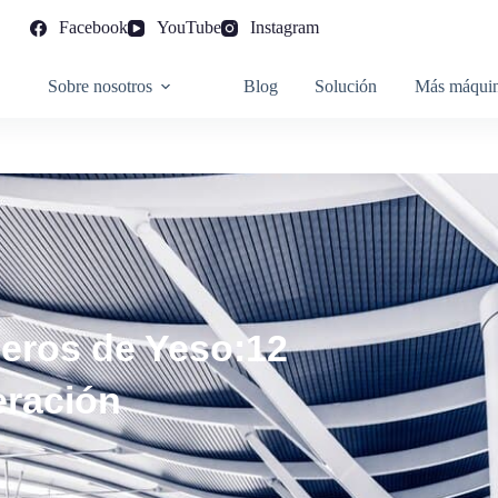
Facebook
YouTube
Instagram
Sobre nosotros
Blog
Solución
Más máqui
leros de Yeso:12
eración