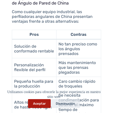
de Ángulo de Pared de China
Como cualquier equipo industrial, las
perfiladoras angulares de China presentan
ventajas frente a otras alternativas:
Pros
Contras
No tan preciso como
Solución de
los ángulos
conformado rentable
prensados
Más mantenimiento
Personalización
que las prensas
flexible del perfil
plegadoras
Pequeña huella para
Caro cambio rápido
la producción
de troqueles
Utilizamos cookies para ofrecerle la mejor experiencia en nuestro
Se necesita
sitio web.
condimentación para
Altos rendimientos
Aceptar
Disminución
obtener el máximo
de hasta 1.000 kg/h
tiempo de