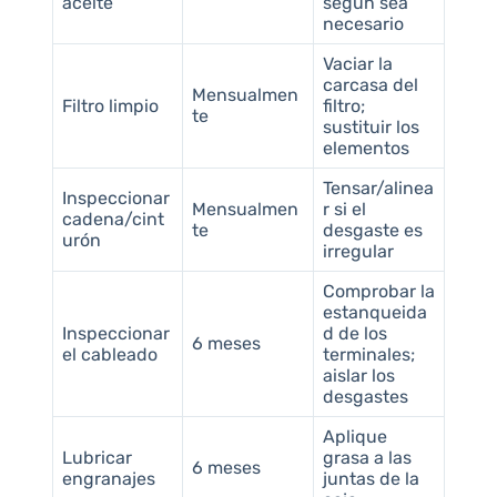
aceite
según sea
necesario
Vaciar la
carcasa del
Mensualmen
Filtro limpio
filtro;
te
sustituir los
elementos
Tensar/alinea
Inspeccionar
Mensualmen
r si el
cadena/cint
te
desgaste es
urón
irregular
Comprobar la
estanqueida
Inspeccionar
d de los
6 meses
el cableado
terminales;
aislar los
desgastes
Aplique
Lubricar
grasa a las
6 meses
engranajes
juntas de la