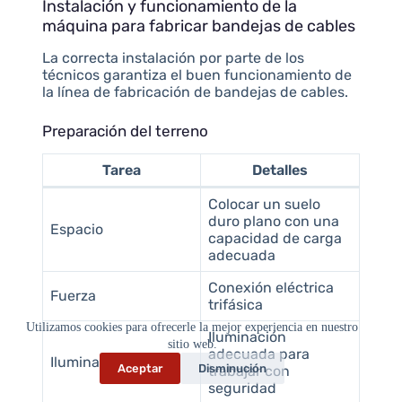
Instalación y funcionamiento de la
máquina para fabricar bandejas de cables
La correcta instalación por parte de los
técnicos garantiza el buen funcionamiento de
la línea de fabricación de bandejas de cables.
Preparación del terreno
Tarea
Detalles
Colocar un suelo
duro plano con una
Espacio
capacidad de carga
adecuada
Conexión eléctrica
Fuerza
trifásica
Utilizamos cookies para ofrecerle la mejor experiencia en nuestro
Iluminación
sitio web.
adecuada para
Iluminación
Aceptar
Disminución
trabajar con
seguridad