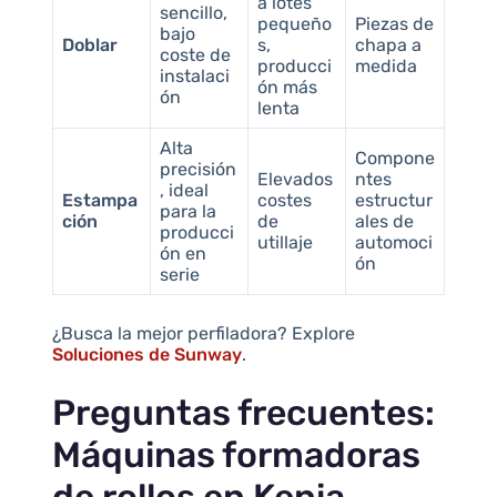
a lotes
sencillo,
pequeño
Piezas de
bajo
Doblar
s,
chapa a
coste de
producci
medida
instalaci
ón más
ón
lenta
Alta
Compone
precisión
Elevados
ntes
, ideal
Estampa
costes
estructur
para la
ción
de
ales de
producci
utillaje
automoci
ón en
ón
serie
¿Busca la mejor perfiladora? Explore
Soluciones de Sunway
.
Preguntas frecuentes:
Máquinas formadoras
de rollos en Kenia