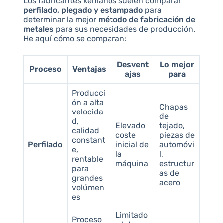
Los fabricantes kenianos suelen comparar
perfilado, plegado y estampado
para
determinar la mejor
método de fabricación de
metales
para sus necesidades de producción.
He aquí cómo se comparan:
Desvent
Lo mejor
Proceso
Ventajas
ajas
para
Producci
ón a alta
Chapas
velocida
de
d,
Elevado
tejado,
calidad
coste
piezas de
constant
Perfilado
inicial de
automóvi
e,
la
l,
rentable
máquina
estructur
para
as de
grandes
acero
volúmen
es
Limitado
Proceso