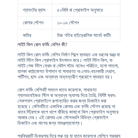
শ্যাফটের ব্যাস
৫০মিমি বা প্রোফাইল অনুসারে
রোলার স্টেশন
১০-১৬ স্টেশন
কাটার
উচ্চ গতির হাইড্রোলিক সার্ভো কাটিং
লাইট কিল রোল ফর্মিং মেশিন কী?
লাইট কিল রোল ফর্মিং মেশিন নির্মাণ শিল্পে ব্যবহৃত এক ধরনের যন্ত্র যা
লাইট স্টিল কিল প্রোফাইল উৎপাদন করে। লাইট স্টিল কিল, যা
লাইট গেজ স্টিল ফ্রেম বা মেটাল স্টাড নামেও পরিচিত, হলো পাতলা,
হালকা কাঠামোগত উপাদান যা সাধারণত অ-লোড-বহনকারী দেয়াল,
পার্টিশন, ছাদ এবং অন্যান্য অভ্যন্তরীণ প্রয়োগে ব্যবহৃত হয়।
রোল ফর্মিং মেশিনটি সমতল ধাতব কয়েলকে, সাধারণত
গ্যালভানাইজড স্টিল বা অন্যান্য অ্যালয় দিয়ে তৈরি, নির্দিষ্ট ক্রস-
সেকশনাল প্রোফাইলে রূপান্তরিত করার জন্য ডিজাইন করা
হয়েছে। মেশিনটিতে একাধিক রোলার এবং ফর্মিং স্টেশন রয়েছে যা
ধাতব স্ট্রিপকে ধাপে ধাপে বাঁকিয়ে কামানো কিল প্রোফাইল অনুসারে
আকার দেয়। এই রোলার এবং স্টেশনগুলি বিভিন্ন প্রোফাইল
ডিজাইন এবং মাপের জন্য সামঞ্জস্যযোগ্য।
প্রক্রিয়াটি ডিকয়লার দিয়ে শুরু হয় যা ধাতব কয়েলকে মেশিনে সরবরাহ