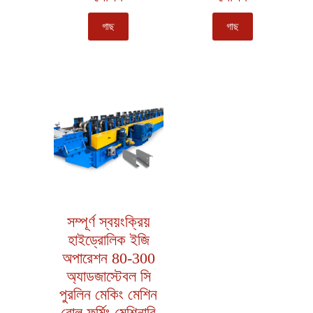
গাছ
গাছ
সম্পূর্ণ স্বয়ংক্রিয়
হাইড্রোলিক ইজি
অপারেশন 80-300
অ্যাডজাস্টেবল সি
পুরলিন মেকিং মেশিন
রোল ফর্মিং মেশিনারি