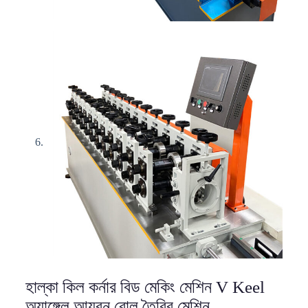
হাল্কা কিল কর্নার বিড মেকিং মেশিন V Keel
অ্যাঙ্গেল আয়রন রোল তৈরির মেশিন