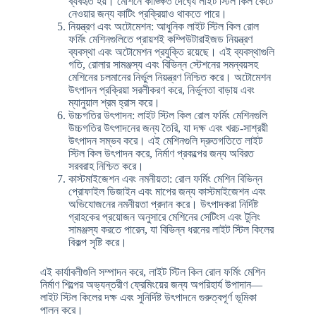
ব্যবহৃত হয়। মেশিনে কাঙ্ক্ষিত দৈর্ঘ্যে লাইট স্টিল কিল কেটে
নেওয়ার জন্য কাটিং প্রক্রিয়াও থাকতে পারে।
নিয়ন্ত্রণ এবং অটোমেশন: আধুনিক লাইট স্টিল কিল রোল
ফর্মিং মেশিনগুলিতে প্রায়শই কম্পিউটারাইজড নিয়ন্ত্রণ
ব্যবস্থা এবং অটোমেশন প্রযুক্তি রয়েছে। এই ব্যবস্থাগুলি
গতি, রোলার সামঞ্জস্য এবং বিভিন্ন স্টেশনের সমন্বয়সহ
মেশিনের চলমানের নির্ভুল নিয়ন্ত্রণ নিশ্চিত করে। অটোমেশন
উৎপাদন প্রক্রিয়া সরলীকরণ করে, নির্ভুলতা বাড়ায় এবং
ম্যানুয়াল শ্রম হ্রাস করে।
উচ্চগতির উৎপাদন: লাইট স্টিল কিল রোল ফর্মিং মেশিনগুলি
উচ্চগতির উৎপাদনের জন্য তৈরি, যা দক্ষ এবং খরচ-সাশ্রয়ী
উৎপাদন সম্ভব করে। এই মেশিনগুলি দ্রুতগতিতে লাইট
স্টিল কিল উৎপাদন করে, নির্মাণ প্রকল্পের জন্য অবিরত
সরবরাহ নিশ্চিত করে।
কাস্টমাইজেশন এবং নমনীয়তা: রোল ফর্মিং মেশিন বিভিন্ন
প্রোফাইল ডিজাইন এবং মাপের জন্য কাস্টমাইজেশন এবং
অভিযোজনের নমনীয়তা প্রদান করে। উৎপাদকরা নির্দিষ্ট
গ্রাহকের প্রয়োজন অনুসারে মেশিনের সেটিংস এবং টুলিং
সামঞ্জস্য করতে পারেন, যা বিভিন্ন ধরনের লাইট স্টিল কিলের
বিকল্প সৃষ্টি করে।
এই কার্যাবলীগুলি সম্পাদন করে, লাইট স্টিল কিল রোল ফর্মিং মেশিন
নির্মাণ শিল্পের অভ্যন্তরীণ ফ্রেমিংয়ের জন্য অপরিহার্য উপাদান—
লাইট স্টিল কিলের দক্ষ এবং সুনির্দিষ্ট উৎপাদনে গুরুত্বপূর্ণ ভূমিকা
পালন করে।