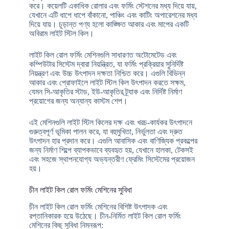
করে। কয়েলটি একাধিক রোলার এবং ফর্মিং স্টেশনের মধ্য দিয়ে যায়,
যেখানে এটি ধাপে ধাপে বাঁকানো, পাঞ্চিং এবং কাটিং অপারেশনের মধ্য
দিয়ে যায়। চূড়ান্ত পণ্য হলো কাঙ্ক্ষিত আকার এবং মাপের একটি
অবিরাম লাইট স্টিল কিল।
লাইট কিল রোল ফর্মিং মেশিনগুলি সাধারণত অটোমেটেড এবং
কম্পিউটার সিস্টেম দ্বারা নিয়ন্ত্রিত, যা ফর্মিং প্রক্রিয়ার সুনির্দিষ্ট
নিয়ন্ত্রণ এবং উচ্চ উৎপাদন দক্ষতা নিশ্চিত করে। এগুলি বিভিন্ন
আকার এবং প্রোফাইলে লাইট স্টিল কিল উৎপাদন করতে সক্ষম,
যেমন সি-আকৃতির স্টাড, ইউ-আকৃতির ট্র্যাক এবং নির্দিষ্ট নির্মাণ
প্রয়োগের জন্য অন্যান্য কাস্টম শেপ।
এই মেশিনগুলি লাইট স্টিল কিলের দক্ষ এবং খরচ-কার্যকর উৎপাদনে
গুরুত্বপূর্ণ ভূমিকা পালন করে, যা বহুমুখিতা, নির্ভুলতা এবং দ্রুত
উৎপাদন হার প্রদান করে। এগুলি আবাসিক এবং বাণিজ্যিক প্রকল্পের
জন্য নির্মাণ শিল্পে ব্যাপকভাবে ব্যবহৃত হয়, যেখানে হালকা, টেকসই
এবং সহজে স্থাপনযোগ্য অভ্যন্তরীণ ফ্রেমিং সিস্টেমের প্রয়োজন
হয়।
চীন লাইট কিল রোল ফর্মিং মেশিনের সুবিধা
চীন লাইট কিল রোল ফর্মিং মেশিনের বিশিষ্ট উৎপাদক এবং
রপ্তানিকারক হয়ে উঠেছে। চীন-নির্মিত লাইট কিল রোল ফর্মিং
মেশিনের কিছু সুবিধা নিম্নরূপ: