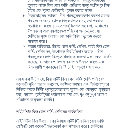
চীনা সরবরাহকারীরা অন্যান্য অঞ্চলের প্রস্তুতকারকদের
তুলনায় লাইট কিল রোল ফর্মিং মেশিনের জন্য সংক্ষিপ্ত লিড
টাইম এবং দ্রুত ডেলিভারি প্রদান করতে সক্ষম।
বিক্রয়োত্তর সহায়তা: চীনা প্রস্তুতকারকগণ ক্রমশ তাদের
গ্রাহকদের জন্য ব্যাপক বিক্রয়োত্তর সহায়তা প্রদানে
মনোনিবেশ করছে। এতে প্রযুক্তিগত সহায়তা, যন্ত্রাংশের
উপলব্ধতা এবং রক্ষণাবেক্ষণ পরিষেবা অন্তর্ভুক্ত, যা
মেশিনের সুগম চলমান এবং ডাউনটাইম न्यूনতম করতে
সাহায্য করে।
বাজার অভিজ্ঞতা: চীনের রোল ফর্মিং মেশিন, লাইট কিল রোল
ফর্মিং মেশিন সহ, উৎপাদনে দীর্ঘ ইতিহাস রয়েছে। চীনা
প্রস্তুতকারকগণ বিস্তৃত বাজার অভিজ্ঞতা এবং দক্ষতা অর্জন
করেছে, যা তাদের পণ্যগুলি ক্রমাগত উন্নত করতে এবং
বিশ্বব্যাপী গ্রাহকদের নির্দিষ্ট চাহিদা পূরণে সক্ষম করে।
লক্ষ্য করা উচিত যে, চীনা লাইট কিল রোল ফর্মিং মেশিনগুলি বেশ
কয়েকটি সুবিধা প্রদান করলেও, কাঙ্ক্ষিত গুণমান এবং নির্ভরযোগ্যতা
নিশ্চিত করতে নির্দিষ্ট প্রস্তুতকারকদের সুনাম এবং যোগ্যতা মূল্যায়ন
করা, গ্রাহক প্রতিক্রিয়া পর্যালোচনা করা এবং পুঙ্খানুপুঙ্খ গবেষণা
পরিচালনা অত্যন্ত জরুরি।
লাইট স্টিল কিল রোল ফর্মিং মেশিনের কার্যকারিতা
লাইট স্টিল কিল উৎপাদন প্রক্রিয়ায় লাইট স্টিল কিল রোল ফর্মিং
মেশিনটি বেশ কয়েকটি গুরুত্বপূর্ণ কার্য সম্পাদন করে। মেশিনের