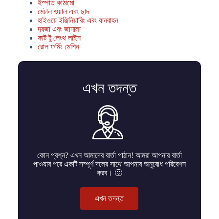
ইস্পাত কাঠামো
মেটাল ওয়াল এবং ছাদ
হাইওয়ে ইঞ্জিনিয়ারিং এবং যানবাহন
দরজা এবং জানালা
কাট টু লেংথ লাইন
রোল ফর্মিং মেশিন
এখন তদন্ত
কোন প্রশ্ন? এখন আমাদের বার্তা পাঠান! আমরা আপনার বার্তা
পাওয়ার পরে একটি সম্পূর্ণ দলের সাথে আপনার অনুরোধ পরিবেশন
করব। 🙂
এখন তদন্ত