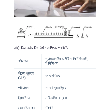
লাইট কিল কর্নার বিড নির্মাণ মেশিনের পরামিতি
গ্যালভানাইজড শীট বা পিপিজিআই,
কাঁচামাল
পিপিজিএল
শীটের পুরুত্ব
কাস্টমাইজড
(মিমি)
পরিচালনা
সম্পূর্ণ স্বয়ংক্রিয়
ট্রান্সমিশন
চেইন/গিয়ার দ্বারা
বেলন উপাদান
Cr12