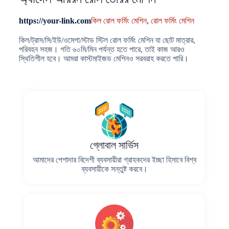
https://your-link.com
কিল রোল ফর্মিং মেশিন
,
রোল ফর্মিং মেশিন
কিল/ট্রাস/সি/ইউ/ওমেগা/স্টাড স্টিল রোল ফর্মিং মেশিন যা ছোট মাত্রার,
পরিবহন সহজ। গতি ৬০মি/মিন পর্যন্ত হতে পারে, তাই কাজ আরও
স্থিতিশীল হবে। আমরা কাস্টমাইজড মেশিনও সরবরাহ করতে পারি।
গ্লোবাল সার্ভিস
আমাদের পেশাদার বিদেশী ব্যবসায়ীরা গ্রাহকদের ইচ্ছা হিসাবে বিশ্ব
ব্যবসায়ীকে সন্তুষ্ট করবে।