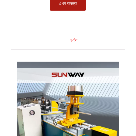
এখন তদন্ত
বর্ণনা