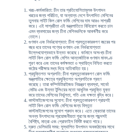
খরচ-কার্যকারিতা: চীন তার প্রতিযোগিতামূলক উৎপাদন
খরচের জন্য পরিচিত, যা অন্যান্য দেশে উৎপাদিত মেশিনের
তুলনায় লাইট কিল রোল ফর্মিং মেশিনের দাম আরও সাশ্রয়ী
করে। এই সাশ্রয়ীতা এই যন্ত্রপাতিতে বিনিয়োগ করতে চান
এমন ব্যবসায়ের জন্য চীনা মেশিনগুলিকে আকর্ষণীয় করে
তোলে।
গুণমান এবং নির্ভরযোগ্যতা: চীনা প্রস্তুতকারকগণ বছরের পর
বছর ধরে তাদের পণ্যের গুণমান এবং নির্ভরযোগ্যতা
উল্লেখযোগ্যভাবে উন্নত করেছে। বর্তমানে অসংখ্য চীনা
লাইট কিল রোল ফর্মিং মেশিন আন্তর্জাতিক গুণমান মানদণ্ড
পূরণ করে এবং তাদের কর্মক্ষমতা ও স্থায়িত্ব নিশ্চিত করতে
কঠোর পরীক্ষার মধ্য দিয়ে অতিবাহিত হয়।
প্রযুক্তিগত অগ্রগতি: চীনা প্রস্তুতকারকগণ রোল ফর্মিং
যন্ত্রপাতির ক্ষেত্রে প্রযুক্তিগত অগ্রগতিকে গ্রহণ
করেছে। তারা কম্পিউটারাইজড নিয়ন্ত্রণ ব্যবস্থা, সার্ভো
মোটর এবং উন্নত টুলিংয়ের মতো আধুনিক প্রযুক্তি যুক্ত
করে তাদের মেশিনের নির্ভুলতা, গতি এবং দক্ষতা বৃদ্ধি করে।
কাস্টমাইজেশনের সুযোগ: চীনা প্রস্তুতকারকগণ প্রায়শই
লাইট কিল রোল ফর্মিং মেশিনের জন্য বিস্তৃত
কাস্টমাইজেশনের সুযোগ প্রদান করে। এতে ক্রেতারা তাদের
অনন্য উৎপাদনের প্রয়োজনীয়তা পূরণের জন্য পছন্দসই
বৈশিষ্ট্য, মাত্রা এবং প্রোফাইল নির্দিষ্ট করতে পারে।
দ্রুত ডেলিভারি সময়: সুস্থাপিত উৎপাদন অবকাঠামোর সাথে