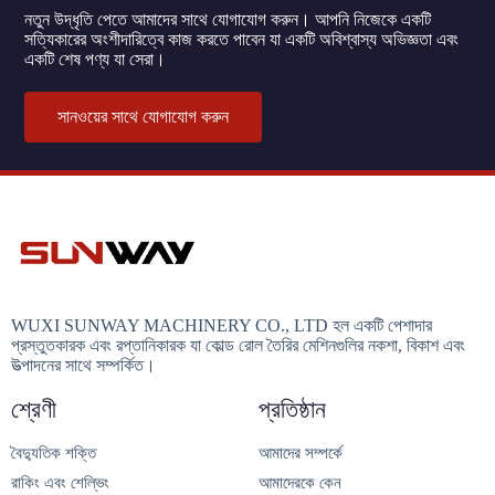
নতুন উদ্ধৃতি পেতে আমাদের সাথে যোগাযোগ করুন। আপনি নিজেকে একটি
সত্যিকারের অংশীদারিত্বে কাজ করতে পাবেন যা একটি অবিশ্বাস্য অভিজ্ঞতা এবং
একটি শেষ পণ্য যা সেরা।
সানওয়ের সাথে যোগাযোগ করুন
WUXI SUNWAY MACHINERY CO., LTD হল একটি পেশাদার
প্রস্তুতকারক এবং রপ্তানিকারক যা কোল্ড রোল তৈরির মেশিনগুলির নকশা, বিকাশ এবং
উত্পাদনের সাথে সম্পর্কিত।
শ্রেণী
প্রতিষ্ঠান
বৈদ্যুতিক শক্তি
আমাদের সম্পর্কে
রাকিং এবং শেল্ভিং
আমাদেরকে কেন