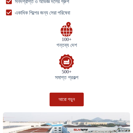
সনদপ্রাপ্ত ও অভিজ্ঞ দলের গ্রুপ
একাধিক শিল্পের জন্য সেরা পরিষেবা
100+
গন্তব্য দেশ
500+
সমাপ্ত প্রকল্প
আরো পড়ুন