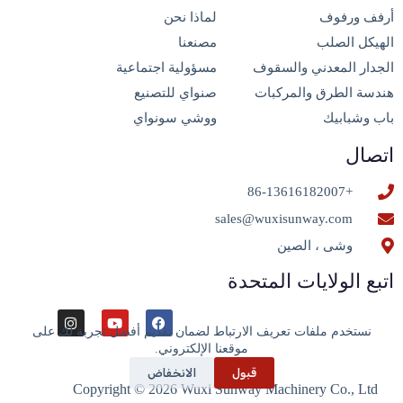
أرفف ورفوف
لماذا نحن
الهيكل الصلب
مصنعنا
الجدار المعدني والسقوف
مسؤولية اجتماعية
هندسة الطرق والمركبات
صنواي للتصنيع
باب وشبابيك
ووشي سونواي
اتصال
+86-13616182007
sales@wuxisunway.com
وشى ، الصين
اتبع الولايات المتحدة
نستخدم ملفات تعريف الارتباط لضمان تقديم أفضل تجربة لك على
موقعنا الإلكتروني.
قبول
الانخفاض
Copyright © 2026 Wuxi Sunway Machinery Co., Ltd