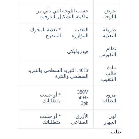
عرض
حسب اللوحة التي تأتي من
اللوحة
ماكينة التشكيل بالدرفلة
طريقة
التغذية
* تغذية المحرك
التغذية
المؤازرة
المتدرج
نظام
هيدروليكي
التقويس
مادة
40Cr، التبريد السطحي والتبريد
قالب
السطحي والنترة
التثقيب
380V
مزود
* أو حسب
50Hz
الطاقة
متطلباتك
3ph
لون
الأزرق
* أو حسب
الجهاز
الصناعي
متطلباتك
طلب